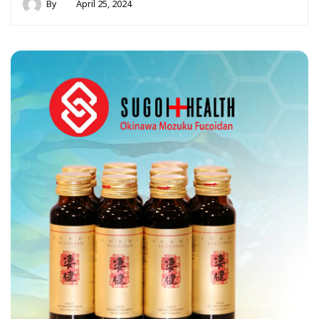
By
April 25, 2024