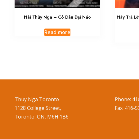
Hài Thúy Nga – Cô Dâu Đại Náo
Hãy Trả Lờ
Read more
Thuy Nga Toronto
Phone: 41
1128 College Street,
Fax: 416-
Toronto, ON, M6H 1B6