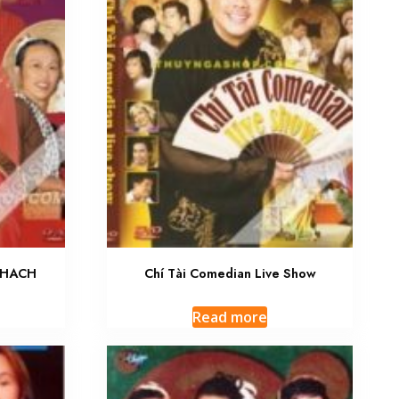
KHACH
Chí Tài Comedian Live Show
Read more