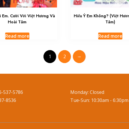
i Em. Cười Với Việt Hương Và
Hiểu Ý Em Không? (Việt Hươ
Hoài Tâm
Tâm)
Read more
Read more
→
1
2
6-537-5786
Monday: Closed
537-8536
Tue-Sun: 10:30am - 6:30pm