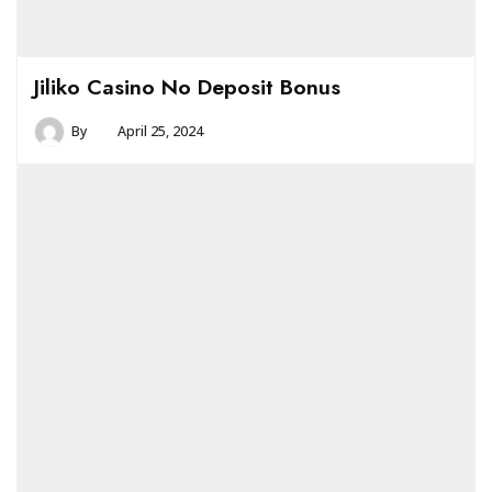
Jiliko Casino No Deposit Bonus
By
April 25, 2024