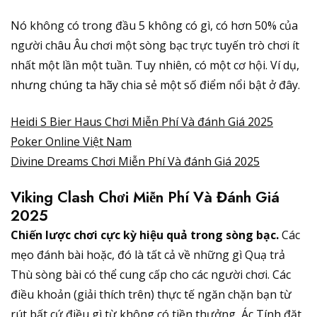
Nó không có trong đầu 5 không có gì, có hơn 50% của
người châu Âu chơi một sòng bạc trực tuyến trò chơi ít
nhất một lần một tuần. Tuy nhiên, có một cơ hội. Ví dụ,
nhưng chúng ta hãy chia sẻ một số điểm nổi bật ở đây.
Heidi S Bier Haus Chơi Miễn Phí Và đánh Giá 2025
Poker Online Việt Nam
Divine Dreams Chơi Miễn Phí Và đánh Giá 2025
Viking Clash Chơi Miễn Phí Và Đánh Giá
2025
Chiến lược chơi cực kỳ hiệu quả trong sòng bạc.
Các
mẹo đánh bài hoặc, đó là tất cả về những gì Quạ trả
Thù sòng bài có thể cung cấp cho các người chơi. Các
điều khoản (giải thích trên) thực tế ngăn chặn bạn từ
rút bất cứ điều gì từ không có tiền thưởng, Ác Tính đặt