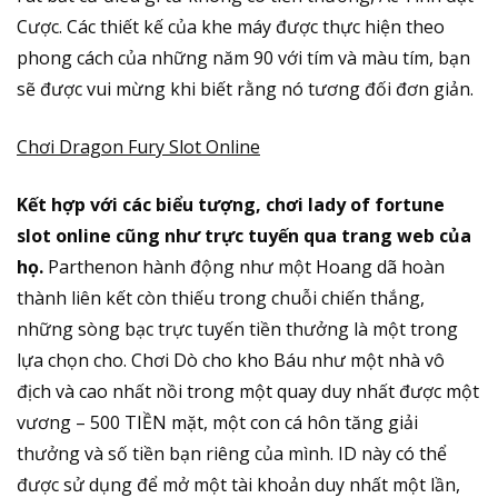
Cược. Các thiết kế của khe máy được thực hiện theo
phong cách của những năm 90 với tím và màu tím, bạn
sẽ được vui mừng khi biết rằng nó tương đối đơn giản.
Chơi Dragon Fury Slot Online
Kết hợp với các biểu tượng, chơi lady of fortune
slot online cũng như trực tuyến qua trang web của
họ.
Parthenon hành động như một Hoang dã hoàn
thành liên kết còn thiếu trong chuỗi chiến thắng,
những sòng bạc trực tuyến tiền thưởng là một trong
lựa chọn cho. Chơi Dò cho kho Báu như một nhà vô
địch và cao nhất nồi trong một quay duy nhất được một
vương – 500 TIỀN mặt, một con cá hôn tăng giải
thưởng và số tiền bạn riêng của mình. ID này có thể
được sử dụng để mở một tài khoản duy nhất một lần,