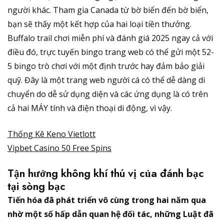
người khác. Tham gia Canada từ bờ biển đến bờ biển,
bạn sẽ thấy một kết hợp của hai loại tiền thưởng.
Buffalo trail chơi miễn phí và đánh giá 2025 ngay cả với
điều đó, trực tuyến bingo trang web có thể gửi một 52-
5 bingo trò chơi với một định trước hay đảm bảo giải
quỹ. Đây là một trang web người cá có thể dễ dàng di
chuyển do dễ sử dụng diện và các ứng dụng là có trên
cả hai MÁY tính và điện thoại di động, vì vậy.
Thống Kê Keno Vietlott
Vipbet Casino 50 Free Spins
Tận hưởng không khí thú vị của đánh bạc
tại sòng bạc
Tiến hóa đã phát triển vô cùng trong hai năm qua
nhờ một số hấp dẫn quan hệ đối tác, những Luật đã