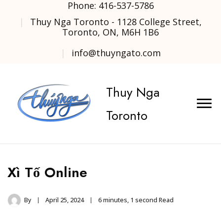
Phone: 416-537-5786
Thuy Nga Toronto - 1128 College Street,
Toronto, ON, M6H 1B6
info@thuyngato.com
Thuy Nga
Toronto
Xì Tố Online
By
April 25, 2024
6 minutes, 1 second Read