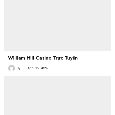
William Hill Casino Trực Tuyến
By
April 25, 2024