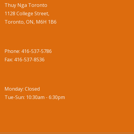
Thuy Nga Toronto
1128 College Street,
Toronto, ON, M6H 1B6
Phone: 416-537-5786
Fax: 416-537-8536
Monday: Closed
Tue-Sun: 10:30am - 6:30pm