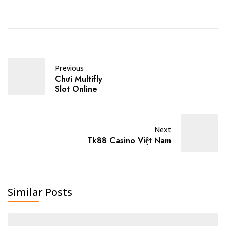
Previous
Chơi Multifly
Slot Online
Next
Tk88 Casino Việt Nam
Similar Posts