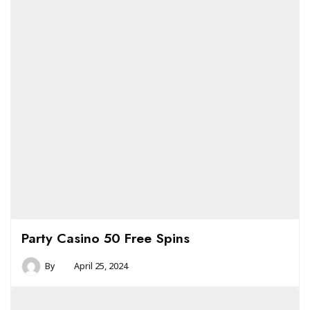
Party Casino 50 Free Spins
By
April 25, 2024