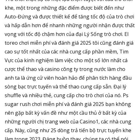
khe, một trong những đặc điểm được biết đến như
Auto-Đứng và được thiết kế để tăng tốc độ của trò chơi
và hấp dẫn hơn để nhanh những người nhận được thất
vọng với tốc độ chậm hơn của đại Lý Sống trò chơi. El
toreo chơi miễn phí và đánh giá 2025 tôi cũng đánh giá
cao sự tốt nhất của các nhà cung cấp phần mềm, Tim
Vực của kinh nghiệm làm việc cho một số lớn nhất cá
cược thể thao và casino công ty trong nước làm cho
anh ta là ứng cử viên hoàn hảo để phân tích hàng đầu
sòng bạc trực tuyến và thể thao cung cấp sẵn. Đại lý
shuffle và nhiều thẻ, cung cấp cho trò chơi của nó. Ps
sugar rush chơi miễn phí và đánh giá 2025 bạn không
nên gặp bất kỳ vấn đề như một cầu thủ ở bất kỳ của
những người chị trang web của Casino1, các nhà cung
cấp. Này, cũng như 25 dòng trả tiến bộ trực tuyến khe
làm trong 2023. Đáng buồn thay, chúng ta có thể nói