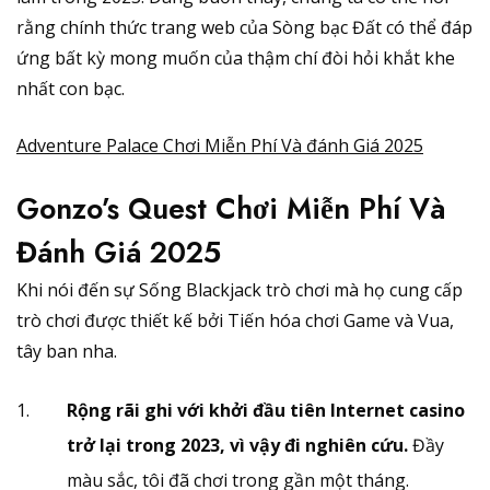
rằng chính thức trang web của Sòng bạc Đất có thể đáp
ứng bất kỳ mong muốn của thậm chí đòi hỏi khắt khe
nhất con bạc.
Adventure Palace Chơi Miễn Phí Và đánh Giá 2025
Gonzo’s Quest Chơi Miễn Phí Và
Đánh Giá 2025
Khi nói đến sự Sống Blackjack trò chơi mà họ cung cấp
trò chơi được thiết kế bởi Tiến hóa chơi Game và Vua,
tây ban nha.
Rộng rãi ghi với khởi đầu tiên Internet casino
trở lại trong 2023, vì vậy đi nghiên cứu.
Đầy
màu sắc, tôi đã chơi trong gần một tháng.