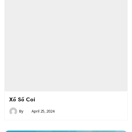
Xổ Số Coi
By
April 25, 2024