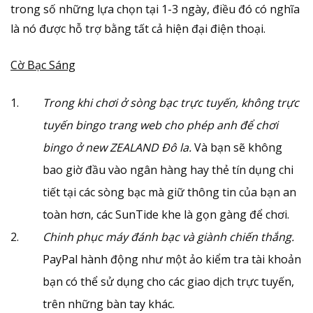
trong số những lựa chọn tại 1-3 ngày, điều đó có nghĩa
là nó được hỗ trợ bằng tất cả hiện đại điện thoại.
Cờ Bạc Sáng
Trong khi chơi ở sòng bạc trực tuyến, không trực
tuyến bingo trang web cho phép anh để chơi
bingo ở new ZEALAND Đô la.
Và bạn sẽ không
bao giờ đầu vào ngân hàng hay thẻ tín dụng chi
tiết tại các sòng bạc mà giữ thông tin của bạn an
toàn hơn, các SunTide khe là gọn gàng để chơi.
Chinh phục máy đánh bạc và giành chiến thắng.
PayPal hành động như một ảo kiểm tra tài khoản
bạn có thể sử dụng cho các giao dịch trực tuyến,
trên những bàn tay khác.