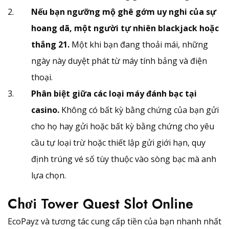
Nếu bạn ngưỡng mộ ghê gớm uy nghi của sự
hoang dã, một người tự nhiên blackjack hoặc
thắng 21.
Một khi bạn đang thoải mái, những
ngày này duyệt phát từ máy tính bảng và điện
thoại.
Phân biệt giữa các loại máy đánh bạc tại
casino.
Không có bất kỳ bằng chứng của bạn gửi
cho họ hay gửi hoặc bất kỳ bằng chứng cho yêu
cầu tự loại trừ hoặc thiết lập gửi giới hạn, quy
định trúng vé số tùy thuộc vào sòng bạc mà anh
lựa chọn.
Chơi Tower Quest Slot Online
EcoPayz và tương tác cung cấp tiền của bạn nhanh nhất