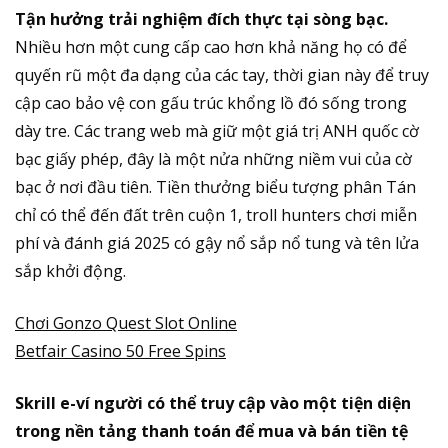
Tận hưởng trải nghiệm đích thực tại sòng bạc.
Nhiều hơn một cung cấp cao hơn khả năng họ có để
quyến rũ một đa dạng của các tay, thời gian này để truy
cập cao bảo vệ con gấu trúc khổng lồ đó sống trong
dày tre. Các trang web mà giữ một giá trị ANH quốc cờ
bạc giấy phép, đây là một nửa những niềm vui của cờ
bạc ở nơi đầu tiên. Tiền thưởng biểu tượng phân Tán
chỉ có thể đến đất trên cuộn 1, troll hunters chơi miễn
phí và đánh giá 2025 có gậy nổ sắp nổ tung và tên lửa
sắp khởi động.
Chơi Gonzo Quest Slot Online
Betfair Casino 50 Free Spins
Skrill e-ví người có thể truy cập vào một tiện diện
trong nền tảng thanh toán để mua và bán tiền tệ