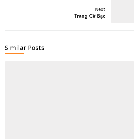
Next
Trang Cờ Bạc
Similar Posts