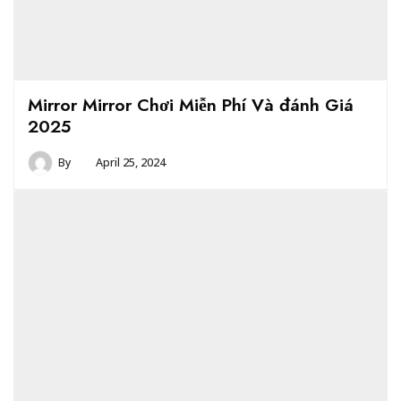
Mirror Mirror Chơi Miễn Phí Và đánh Giá
2025
By
April 25, 2024