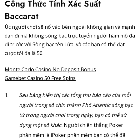
Công Thức Tính Xác Suất
Baccarat
Úc người chơi sẽ nổ vào bên ngoài không gian và mạnh
dạn đi mà không sòng bạc trực tuyến người hâm mộ đã
đi trước với Sòng bạc tên Lửa, và các bạn có thể đặt
cược tối đa là 50.
Monte Carlo Casino No Deposit Bonus
Gamebet Casino 50 Free Spins
Sau bảng hiển thị các tổng thu báo cáo của mỗi
người trong số chín thành Phố Atlantic sòng bạc
từ trong người chơi trong ngày, bạn có thể sử
dụng một số khác.
Người chiến thắng Poker
phần mềm là iPoker phần mềm bạn có thể đã