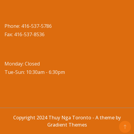
Phone: 416-537-5786
Fax: 416-537-8536
Monday: Closed
Tue-Sun: 10:30am - 6:30pm
Copyright 2024 Thuy Nga Toronto - A theme by
Gradient Themes