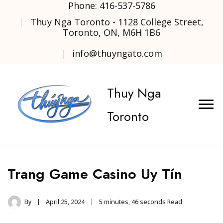
Phone: 416-537-5786
Thuy Nga Toronto - 1128 College Street,
Toronto, ON, M6H 1B6
info@thuyngato.com
Thuy Nga
Toronto
Trang Game Casino Uy Tín
By
April 25, 2024
5 minutes, 46 seconds Read