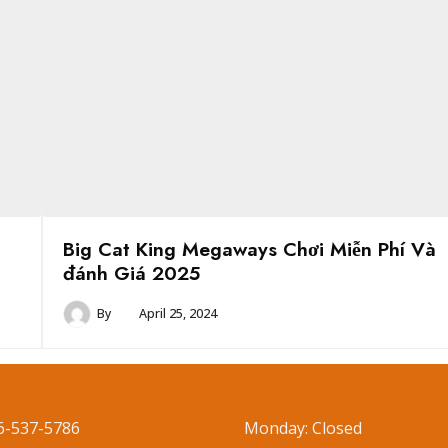
Big Cat King Megaways Chơi Miễn Phí Và
đánh Giá 2025
By
April 25, 2024
6-537-5786
Monday: Closed