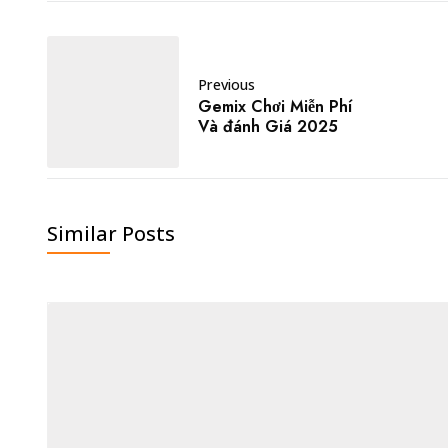
Previous
Gemix Chơi Miễn Phí
Và đánh Giá 2025
Similar Posts