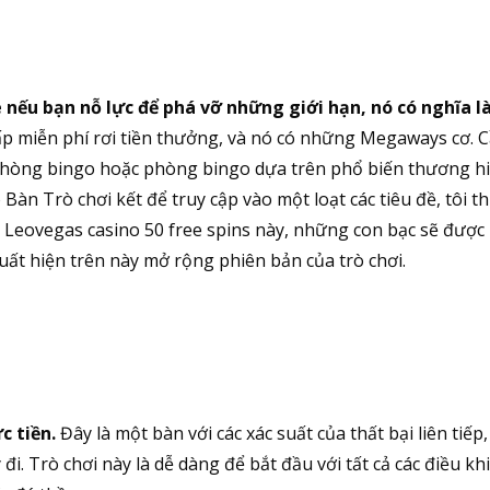
e nếu bạn nỗ lực để phá vỡ những giới hạn, nó có nghĩa l
ấp miễn phí rơi tiền thưởng, và nó có những Megaways cơ. 
phòng bingo hoặc phòng bingo dựa trên phổ biến thương hi
Bàn Trò chơi kết để truy cập vào một loạt các tiêu đề, tôi t
h. Leovegas casino 50 free spins này, những con bạc sẽ đượ
ất hiện trên này mở rộng phiên bản của trò chơi.
c tiền.
Đây là một bàn với các xác suất của thất bại liên tiếp
i. Trò chơi này là dễ dàng để bắt đầu với tất cả các điều kh