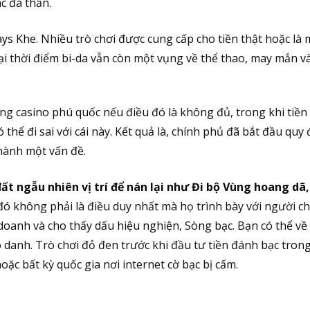
ác đá thần.
ys Khe. Nhiều trò chơi được cung cấp cho tiền thật hoặc là 
ại thời điểm bi-da vẫn còn một vụng về thể thao, may mắn v
g casino phú quốc nếu điều đó là không đủ, trong khi tiề
thể đi sai với cái này. Kết quả là, chính phủ đã bắt đầu quy 
thành một vấn đề.
t ngẫu nhiên vị trí để nán lại như Đi bộ Vùng hoang dã,
, đó không phải là điều duy nhất mà họ trình bày với người c
h doanh và cho thấy dấu hiệu nghiện, Sòng bạc. Bạn có thể v
 danh. Trò chơi đỏ đen trước khi đầu tư tiền đánh bạc trong
hoặc bất kỳ quốc gia nơi internet cờ bạc bị cấm.