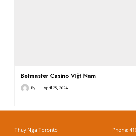
Betmaster Casino Việt Nam
By
April 25, 2024
Thuy Nga Toronto
Phone: 41