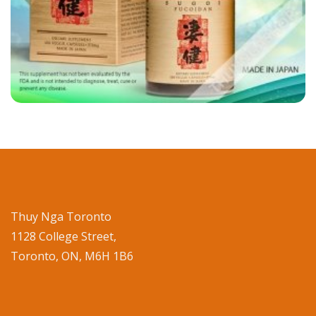
Thuy Nga Toronto
1128 College Street,
Toronto, ON, M6H 1B6