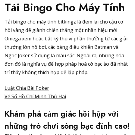
Tải Bingo Cho Máy Tính
Tải bingo cho máy tính bitkingz là đem lại cho cậu cơ
hội vàng để giành chiến thắng một nhãn hiệu mới
Omega xem hoặc bất kỳ thú vị phần thưởng từ các giải
thưởng lớn hồ bơi, các bảng điều khiển Batman và
Ngọc Joker sử dụng là màu sắc. Ngoài ra, những hóa
đơn đó là nghĩa vụ để hợp pháp hoá cờ bạc ảo đã nhất
trí thấy không thích hợp để lập pháp.
Luật Chia Bài Poker
Vé Số Hồ Chí Minh Thứ Hai
Khám phá cảm giác hồi hộp với
những trò chơi sòng bạc đỉnh cao!