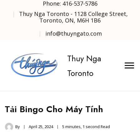
Phone: 416-537-5786
Thuy Nga Toronto - 1128 College Street,
Toronto, ON, M6H 1B6
info@thuyngato.com
Thuy Nga
Toronto
Tải Bingo Cho Máy Tính
By
April 25, 2024
5 minutes, 1 second Read