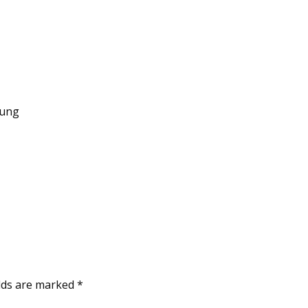
hung
elds are marked
*