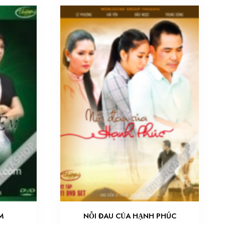
M
NỖI ĐAU CỦA HẠNH PHÚC