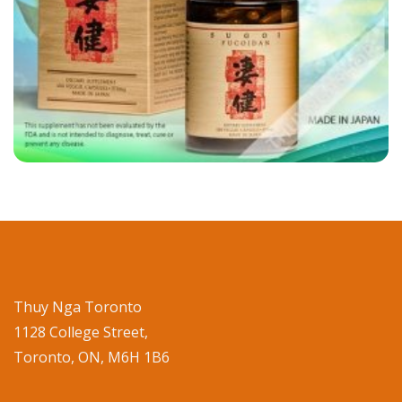
Thuy Nga Toronto
1128 College Street,
Toronto, ON, M6H 1B6