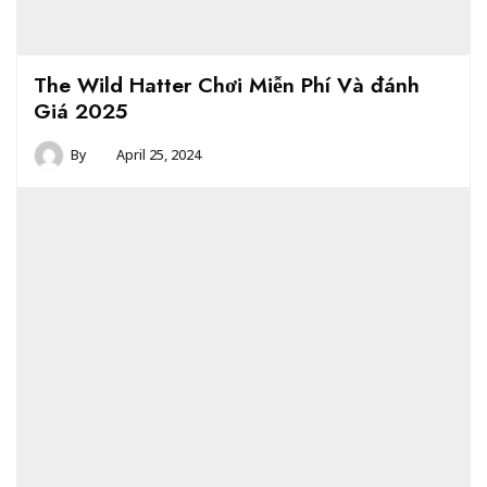
The Wild Hatter Chơi Miễn Phí Và đánh
Giá 2025
By
April 25, 2024