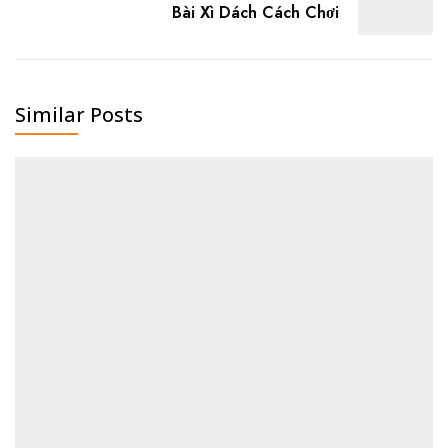
Bài Xì Dách Cách Chơi
Similar Posts