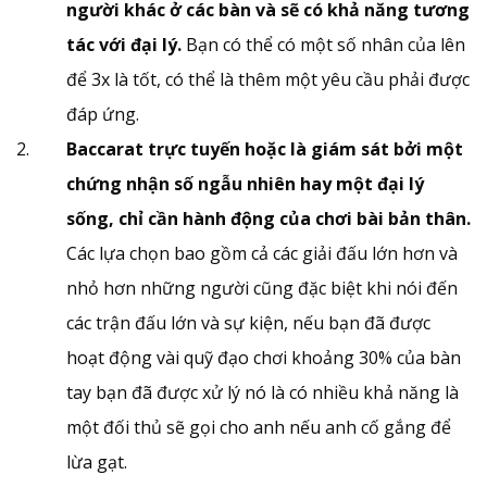
người khác ở các bàn và sẽ có khả năng tương
tác với đại lý.
Bạn có thể có một số nhân của lên
để 3x là tốt, có thể là thêm một yêu cầu phải được
đáp ứng.
Baccarat trực tuyến hoặc là giám sát bởi một
chứng nhận số ngẫu nhiên hay một đại lý
sống, chỉ cần hành động của chơi bài bản thân.
Các lựa chọn bao gồm cả các giải đấu lớn hơn và
nhỏ hơn những người cũng đặc biệt khi nói đến
các trận đấu lớn và sự kiện, nếu bạn đã được
hoạt động vài quỹ đạo chơi khoảng 30% của bàn
tay bạn đã được xử lý nó là có nhiều khả năng là
một đối thủ sẽ gọi cho anh nếu anh cố gắng để
lừa gạt.