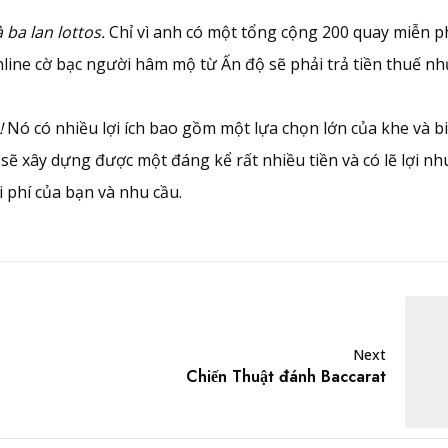
 ba lan lottos.
Chỉ vì anh có một tổng cộng 200 quay miễn ph
nline cờ bạc người hâm mộ từ Ấn độ sẽ phải trả tiền thuế 
!
Nó có nhiều lợi ích bao gồm một lựa chọn lớn của khe và 
 sẽ xây dựng được một đáng kể rất nhiều tiền và có lẽ lợi n
 phí của bạn và nhu cầu.
Next
Chiến Thuật đánh Baccarat