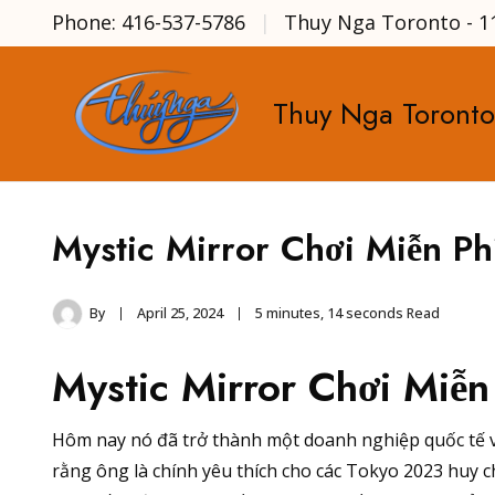
Phone: 416-537-5786
Thuy Nga Toronto - 1
Thuy Nga Toronto
Mystic Mirror Chơi Miễn P
By
April 25, 2024
5 minutes, 14 seconds Read
Mystic Mirror Chơi Miễ
Hôm nay nó đã trở thành một doanh nghiệp quốc tế vớ
rằng ông là chính yêu thích cho các Tokyo 2023 huy c