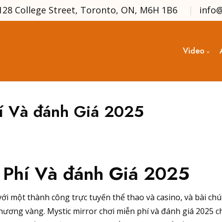
128 College Street, Toronto, ON, M6H 1B6
info
Video
hí Và đánh Giá 2025
n Phí Và đánh Giá 2025
i một thành công trực tuyến thể thao và casino, và bài chú
hương vàng. Mystic mirror chơi miễn phí và đánh giá 2025 c