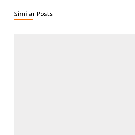
Similar Posts