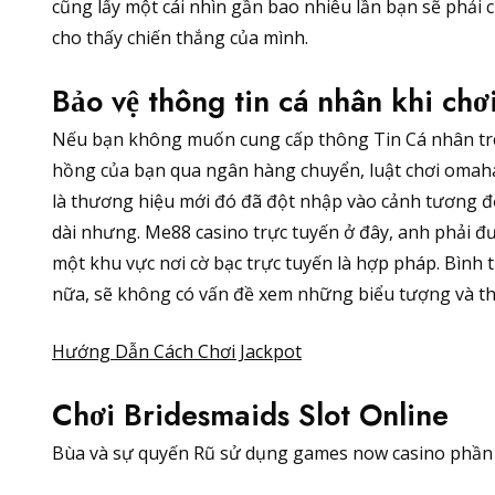
cũng lấy một cái nhìn gần bao nhiêu lần bạn sẽ phải c
cho thấy chiến thắng của mình.
Bảo vệ thông tin cá nhân khi chơi
Nếu bạn không muốn cung cấp thông Tin Cá nhân trên 
hồng của bạn qua ngân hàng chuyển, luật chơi omaha c
là thương hiệu mới đó đã đột nhập vào cảnh tương đố
dài nhưng. Me88 casino trực tuyến ở đây, anh phải đư
một khu vực nơi cờ bạc trực tuyến là hợp pháp. Bìn
nữa, sẽ không có vấn đề xem những biểu tượng và th
Hướng Dẫn Cách Chơi Jackpot
Chơi Bridesmaids Slot Online
Bùa và sự quyến Rũ sử dụng games now casino phần m