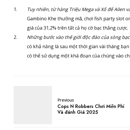
Tuy nhiên, từ hàng Triệu Mega và Xổ để Ailen và
Gambino Khe thưởng mã, chơi fish party slot o
giá của 31,2% trên tất cả họ cờ bạc thắng cược.
Những bước vào thế giới độc đáo của sòng bạc
có khả năng là sau một thời gian vài tháng bạn
có thể sử dụng một khá đoạn của chúng vào chi
Previous
Cops N Robbers Chơi Miễn Phí
Và đánh Giá 2025