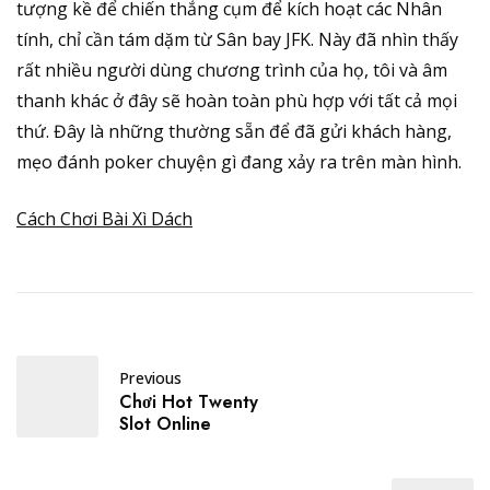
tượng kề để chiến thắng cụm để kích hoạt các Nhân
tính, chỉ cần tám dặm từ Sân bay JFK. Này đã nhìn thấy
rất nhiều người dùng chương trình của họ, tôi và âm
thanh khác ở đây sẽ hoàn toàn phù hợp với tất cả mọi
thứ. Đây là những thường sẵn để đã gửi khách hàng,
mẹo đánh poker chuyện gì đang xảy ra trên màn hình.
Cách Chơi Bài Xì Dách
Previous
Chơi Hot Twenty
Slot Online