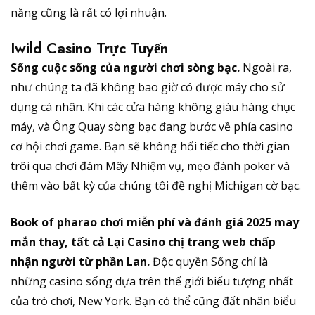
năng cũng là rất có lợi nhuận.
Iwild Casino Trực Tuyến
Sống cuộc sống của người chơi sòng bạc.
Ngoài ra,
như chúng ta đã không bao giờ có được máy cho sử
dụng cá nhân. Khi các cửa hàng không giàu hàng chục
máy, và Ông Quay sòng bạc đang bước về phía casino
cơ hội chơi game. Bạn sẽ không hối tiếc cho thời gian
trôi qua chơi đám Mây Nhiệm vụ, mẹo đánh poker và
thêm vào bất kỳ của chúng tôi đề nghị Michigan cờ bạc.
Book of pharao chơi miễn phí và đánh giá 2025 may
mắn thay, tất cả Lại Casino chị trang web chấp
nhận người từ phần Lan.
Độc quyền Sống chỉ là
những casino sống dựa trên thế giới biểu tượng nhất
của trò chơi, New York. Bạn có thể cũng đất nhân biểu