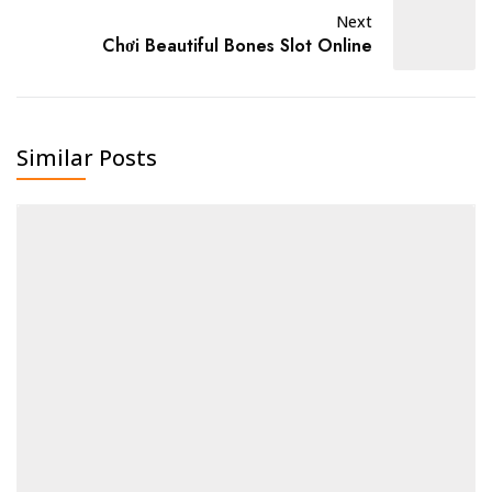
Next
Chơi Beautiful Bones Slot Online
Similar Posts