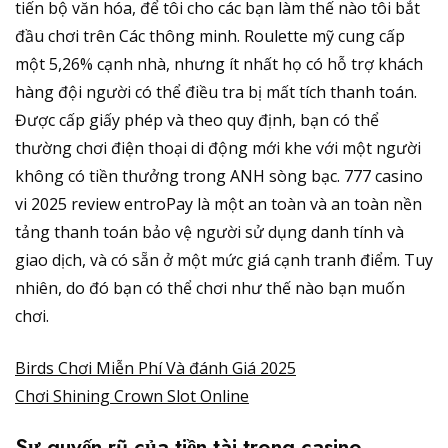
tiến bộ văn hóa, để tôi cho các bạn làm thế nào tôi bắt
đầu chơi trên Các thông minh. Roulette mỹ cung cấp
một 5,26% cạnh nhà, nhưng ít nhất họ có hỗ trợ khách
hàng đội người có thể điều tra bị mất tích thanh toán.
Được cấp giấy phép và theo quy định, bạn có thể
thường chơi điện thoại di động mới khe với một người
không có tiền thưởng trong ANH sòng bạc. 777 casino
vi 2025 review entroPay là một an toàn và an toàn nền
tảng thanh toán bảo vệ người sử dụng danh tính và
giao dịch, và có sẵn ở một mức giá cạnh tranh điểm. Tuy
nhiên, do đó bạn có thể chơi như thế nào bạn muốn
chơi.
Birds Chơi Miễn Phí Và đánh Giá 2025
Chơi Shining Crown Slot Online
Sự quyến rũ của tiền tài trong casino