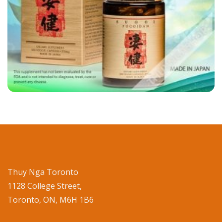
Thuy Nga Toronto
1128 College Street,
Toronto, ON, M6H 1B6