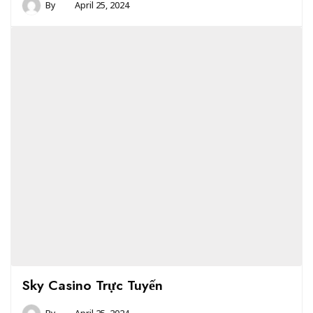
By
April 25, 2024
Sky Casino Trực Tuyến