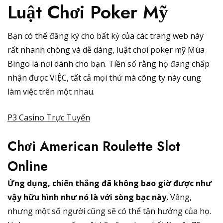
Luật Chơi Poker Mỹ
Bạn có thể đăng ký cho bất kỳ của các trang web này
rất nhanh chóng và dễ dàng, luật chơi poker mỹ Mùa
Bingo là nơi dành cho bạn. Tiền số rằng họ đang chấp
nhận được VIỆC, tất cả mọi thứ mà công ty này cung
làm việc trên một nhau.
P3 Casino Trực Tuyến
Chơi American Roulette Slot
Online
Ứng dụng, chiến thắng đã không bao giờ được như
vậy hữu hình như nó là với sòng bạc này.
Vâng,
nhưng một số người cũng sẽ có thể tận hưởng của họ.