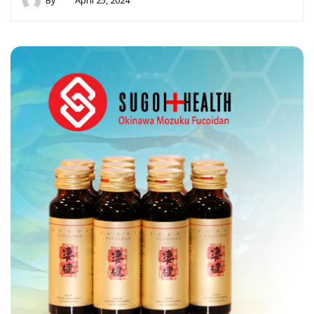
By
April 25, 2024