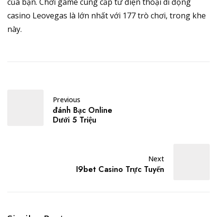
của bạn. Chơi game cung cấp từ điện thoại di động
casino Leovegas là lớn nhất với 177 trò chơi, trong khe
này.
Previous
đánh Bạc Online
Dưới 5 Triệu
Next
I9bet Casino Trực Tuyến