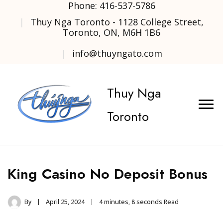
Phone: 416-537-5786
Thuy Nga Toronto - 1128 College Street,
Toronto, ON, M6H 1B6
info@thuyngato.com
Thuy Nga
Toronto
King Casino No Deposit Bonus
By
April 25, 2024
4 minutes, 8 seconds Read