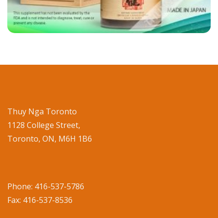
Thuy Nga Toronto
1128 College Street,
Toronto, ON, M6H 1B6
Phone: 416-537-5786
Fax: 416-537-8536