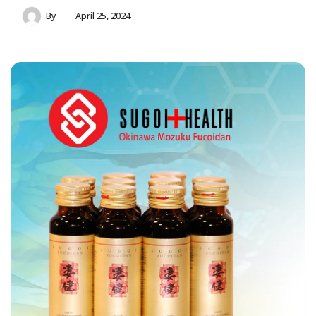
By
April 25, 2024