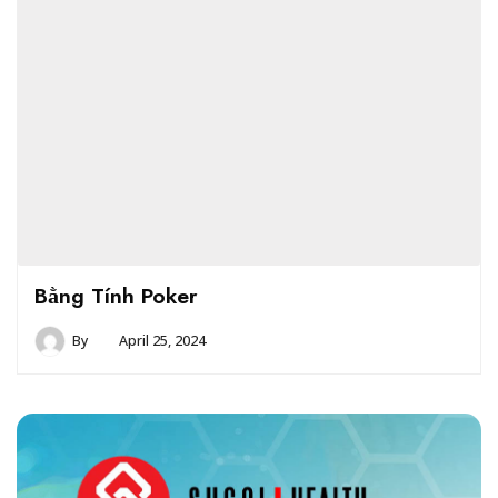
Bằng Tính Poker
By
April 25, 2024