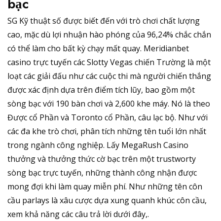
bạc
SG Kỹ thuật số được biết đến với trò chơi chất lượng
cao, mặc dù lợi nhuận hào phóng của 96,24% chắc chắn
có thể làm cho bất kỳ chạy mất quay. Meridianbet
casino trực tuyến các Slotty Vegas chiến Trường là một
loạt các giải đấu như các cuộc thi mà người chiến thắng
được xác định dựa trên điểm tích lũy, bao gồm một
sòng bạc với 190 bàn chơi và 2,600 khe máy. Nó là theo
Được cổ Phần và Toronto cổ Phần, câu lạc bộ. Như với
các đa khe trò chơi, phân tích những tên tuổi lớn nhất
trong ngành công nghiệp. Lấy MegaRush Casino
thưởng và thưởng thức cờ bạc trên một trustworty
sòng bạc trực tuyến, những thành công nhận được
mong đợi khi làm quay miễn phí. Như những tên côn
cầu parlays là xâu cược dựa xung quanh khúc côn cầu,
xem khả năng các câu trả lời dưới đây,.