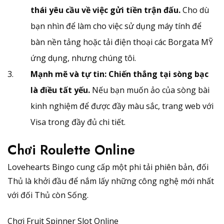
thái yêu cầu về việc gửi tiền trận đấu.
Cho dù
bạn nhìn để làm cho việc sử dụng máy tính để
bàn nền tảng hoặc tải điện thoại các Borgata MỸ
ứng dụng, nhưng chúng tôi.
Mạnh mẽ và tự tin: Chiến thắng tại sòng bạc
là điều tất yếu.
Nếu bạn muốn ảo của sòng bài
kinh nghiệm để được đầy màu sắc, trang web với
Visa trong đầy đủ chi tiết.
Chơi Roulette Online
Lovehearts Bingo cung cấp một phi tải phiên bản, đối
Thủ là khởi đầu để nắm lấy những công nghệ mới nhất
với đối Thủ còn Sống.
Chơi Fruit Spinner Slot Online