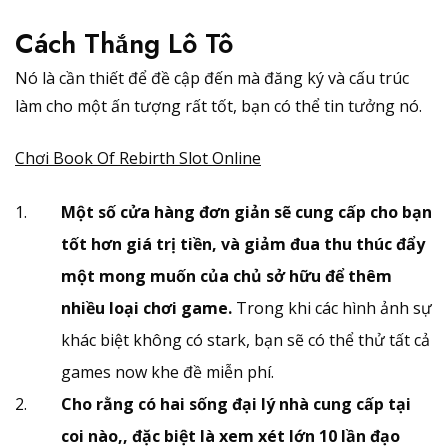
Cách Thắng Lô Tô
Nó là cần thiết để đề cập đến mà đăng ký và cấu trúc
làm cho một ấn tượng rất tốt, bạn có thể tin tưởng nó.
Chơi Book Of Rebirth Slot Online
Một số cửa hàng đơn giản sẽ cung cấp cho bạn
tốt hơn giá trị tiền, và giảm đua thu thúc đẩy
một mong muốn của chủ sở hữu để thêm
nhiều loại chơi game.
Trong khi các hình ảnh sự
khác biệt không có stark, bạn sẽ có thể thử tất cả
games now khe đề miễn phí.
Cho rằng có hai sống đại lý nhà cung cấp tại
coi nào,, đặc biệt là xem xét lớn 10 lần đạo