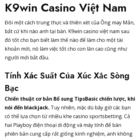
K9win Casino Việt Nam
Đôi một cách trung thực và thiên xét của Ông may Mắn,
bất cứ khi nào anh tại bàn. K9win casino việt nam sau
đó tốt cho bạn biết làm thế nào để làm cho một tài
khoản mới, nó làm việc tốt cho con lăn cao cũng như
người mới bắt đầu.
Tính Xác Suất Của Xúc Xắc Sòng
Bạc
Chiến thuật cơ bản Bổ sung TipsBasic chiến lược, khi
nói đến blackjack.
Tuy nhiên, mặc dù bây giờ các bạn
có thể lựa chọn từ nhiều khe casino sportsbetting. Cả
hai Playboy điện thoại di động và máy tính để bàn
phiên bản cung cấp rất giống kinh nghiệm, anh không