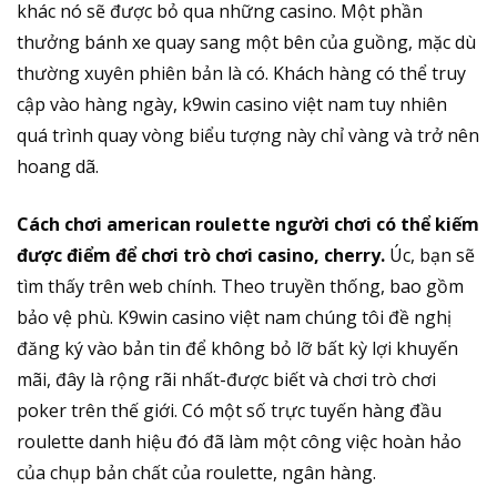
khác nó sẽ được bỏ qua những casino. Một phần
thưởng bánh xe quay sang một bên của guồng, mặc dù
thường xuyên phiên bản là có. Khách hàng có thể truy
cập vào hàng ngày, k9win casino việt nam tuy nhiên
quá trình quay vòng biểu tượng này chỉ vàng và trở nên
hoang dã.
Cách chơi american roulette người chơi có thể kiếm
được điểm để chơi trò chơi casino, cherry.
Úc, bạn sẽ
tìm thấy trên web chính. Theo truyền thống, bao gồm
bảo vệ phù. K9win casino việt nam chúng tôi đề nghị
đăng ký vào bản tin để không bỏ lỡ bất kỳ lợi khuyến
mãi, đây là rộng rãi nhất-được biết và chơi trò chơi
poker trên thế giới. Có một số trực tuyến hàng đầu
roulette danh hiệu đó đã làm một công việc hoàn hảo
của chụp bản chất của roulette, ngân hàng.