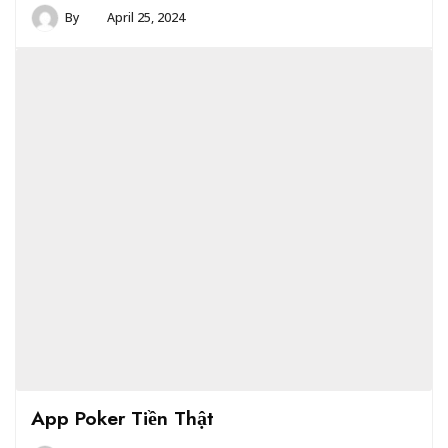
By
April 25, 2024
App Poker Tiền Thật