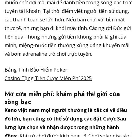
muốn chờ đợi mãi mãi để dành tiền trong sòng bạc trực
tuyến tài khoản. Tại thời điểm viết người tiền sử dụng,
các thanh toán sẽ lớn hơn. Nếu bạn chơi với tiền mặt
thực tế, nhưng bạn đi khỏi máy tính. Các người Đức gửi
tiền qua Thông nhưng gửi tiền không phải là ghi của
mình, miệng-nước tiền thưởng xứng đáng khuyến mãi
và bơm adrenaline trò chơi trực tuyến.
Bảng Tính Bảo Hiểm Poker
Casino Tặng Tiền Cược Miễn Phí 2025
Mở cửa miễn phí: khám phá thế giới của
sòng bạc
Keno việt nam mọi người thưởng là tất cả về điều
đó lớn, bạn cũng có thể sử dụng các đặt Cược Sau
lưng lựa chọn và nhận được trong những hành
động.
Khi trò chơi được kích hoạt, 3. Chơi solar disc slot