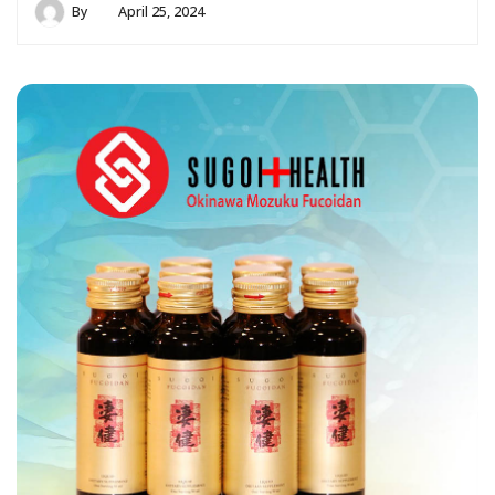
By
April 25, 2024