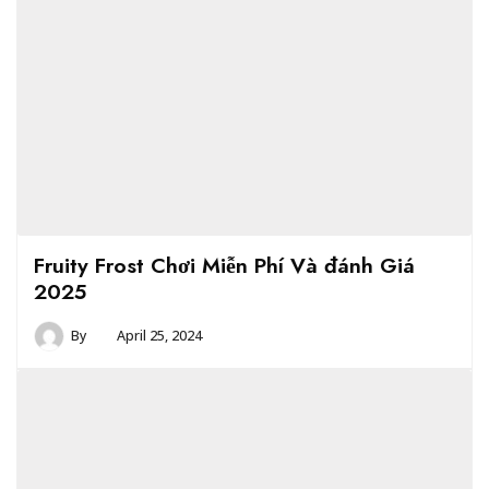
Fruity Frost Chơi Miễn Phí Và đánh Giá
2025
By
April 25, 2024