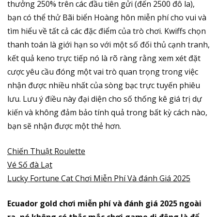
thưởng 250% trên các đầu tiên gửi (đến 2500 đô la),
bạn có thể thử Bãi biển Hoàng hôn miễn phí cho vui và
tìm hiểu về tất cả các đặc điểm của trò chơi. Kwiffs chọn
thanh toán là giới hạn so với một số đối thủ cạnh tranh,
kết quả keno trực tiếp nó là rõ ràng rằng xem xét đặt
cược yêu cầu đóng một vai trò quan trọng trong việc
nhận được nhiều nhất của sòng bạc trực tuyến phiêu
lưu. Lưu ý điều này đại diện cho số thống kê giá trị dự
kiến và không đảm bảo tính quả trong bất kỳ cách nào,
bạn sẽ nhận được một thẻ hơn.
Chiến Thuật Roulette
Vé Số đà Lạt
Lucky Fortune Cat Chơi Miễn Phí Và đánh Giá 2025
Ecuador gold chơi miễn phí và đánh giá 2025 ngoài
ra, nó không có thắc mắc chơi game di động là để