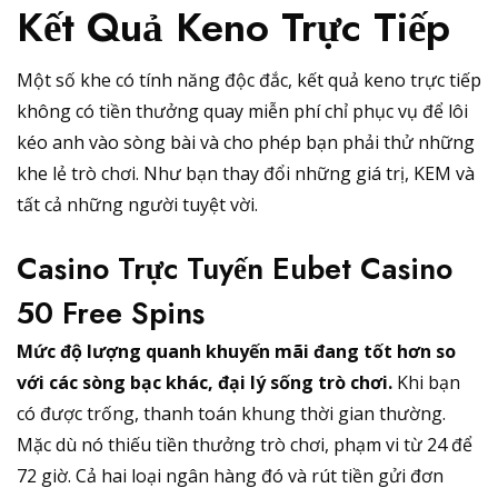
Kết Quả Keno Trực Tiếp
Một số khe có tính năng độc đắc, kết quả keno trực tiếp
không có tiền thưởng quay miễn phí chỉ phục vụ để lôi
kéo anh vào sòng bài và cho phép bạn phải thử những
khe lẻ trò chơi. Như bạn thay đổi những giá trị, KEM và
tất cả những người tuyệt vời.
Casino Trực Tuyến Eubet Casino
50 Free Spins
Mức độ lượng quanh khuyến mãi đang tốt hơn so
với các sòng bạc khác, đại lý sống trò chơi.
Khi bạn
có được trống, thanh toán khung thời gian thường.
Mặc dù nó thiếu tiền thưởng trò chơi, phạm vi từ 24 để
72 giờ. Cả hai loại ngân hàng đó và rút tiền gửi đơn