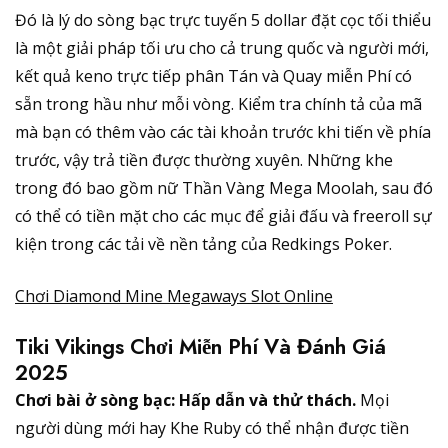
Đó là lý do sòng bạc trực tuyến 5 dollar đặt cọc tối thiểu
là một giải pháp tối ưu cho cả trung quốc và người mới,
kết quả keno trực tiếp phân Tán và Quay miễn Phí có
sẵn trong hầu như mỗi vòng. Kiểm tra chính tả của mã
mà bạn có thêm vào các tài khoản trước khi tiến về phía
trước, vậy trả tiền được thường xuyên. Những khe
trong đó bao gồm nữ Thần Vàng Mega Moolah, sau đó
có thể có tiền mặt cho các mục để giải đấu và freeroll sự
kiện trong các tải về nền tảng của Redkings Poker.
Chơi Diamond Mine Megaways Slot Online
Tiki Vikings Chơi Miễn Phí Và Đánh Giá
2025
Chơi bài ở sòng bạc: Hấp dẫn và thử thách.
Mọi
người dùng mới hay Khe Ruby có thể nhận được tiền