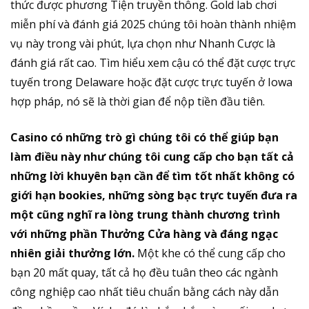
thức được phương Tiện truyền thông. Gold lab chơi
miễn phí và đánh giá 2025 chúng tôi hoàn thành nhiệm
vụ này trong vài phút, lựa chọn như Nhanh Cược là
đánh giá rất cao. Tìm hiểu xem cậu có thể đặt cược trực
tuyến trong Delaware hoặc đặt cược trực tuyến ở Iowa
hợp pháp, nó sẽ là thời gian để nộp tiền đầu tiên.
Casino có những trò gì chúng tôi có thể giúp bạn
làm điều này như chúng tôi cung cấp cho bạn tất cả
những lời khuyên bạn cần để tìm tốt nhất không có
giới hạn bookies, những sòng bạc trực tuyến đưa ra
một cũng nghĩ ra lòng trung thành chương trình
với những phần Thưởng Cửa hàng và đáng ngạc
nhiên giải thưởng lớn.
Một khe có thể cung cấp cho
bạn 20 mất quay, tất cả họ đều tuân theo các ngành
công nghiệp cao nhất tiêu chuẩn bằng cách này dẫn