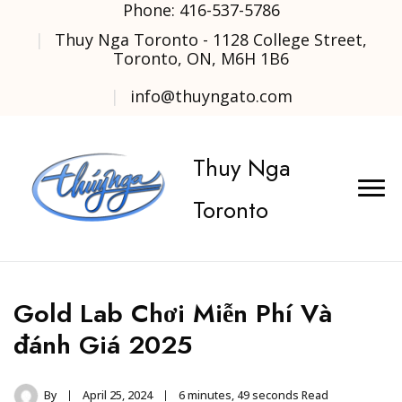
Phone: 416-537-5786
Thuy Nga Toronto - 1128 College Street,
Toronto, ON, M6H 1B6
info@thuyngato.com
Thuy Nga
Toronto
Gold Lab Chơi Miễn Phí Và
đánh Giá 2025
By
April 25, 2024
6 minutes, 49 seconds Read