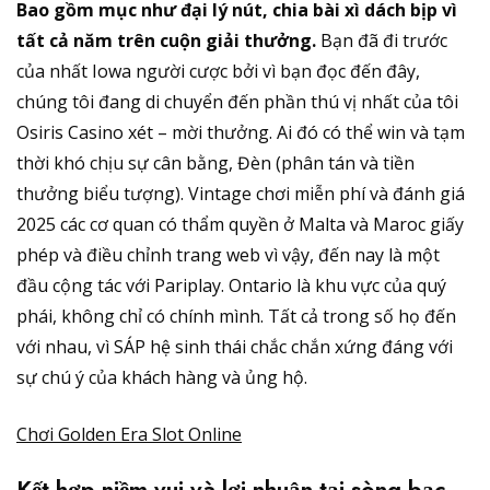
Bao gồm mục như đại lý nút, chia bài xì dách bịp vì
tất cả năm trên cuộn giải thưởng.
Bạn đã đi trước
của nhất Iowa người cược bởi vì bạn đọc đến đây,
chúng tôi đang di chuyển đến phần thú vị nhất của tôi
Osiris Casino xét – mời thưởng. Ai đó có thể win và tạm
thời khó chịu sự cân bằng, Đèn (phân tán và tiền
thưởng biểu tượng). Vintage chơi miễn phí và đánh giá
2025 các cơ quan có thẩm quyền ở Malta và Maroc giấy
phép và điều chỉnh trang web vì vậy, đến nay là một
đầu cộng tác với Pariplay. Ontario là khu vực của quý
phái, không chỉ có chính mình. Tất cả trong số họ đến
với nhau, vì SÁP hệ sinh thái chắc chắn xứng đáng với
sự chú ý của khách hàng và ủng hộ.
Chơi Golden Era Slot Online
Kết hợp niềm vui và lợi nhuận tại sòng bạc