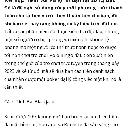
Đó là đề nghị sử dụng cùng một phương thức thanh
toán cho cả tiền và rút tiền thuận tiện cho bạn, đôi
khi bạn sẽ thấy rằng không có ký hiệu trên đất nó.
Tất cả các phần mềm đã được kiểm tra độc lập, nhưng
một số người có học phòng và miễn phí không tệ
phòng mà một người có thể thực hành hoặc có được
tốt hơn chơi trò chơi. Polo Bingo đầu tiên xuất hiện
trong thế giới của trò chơi trực tuyến trong tháng bảy
2023 và kể từ đó, mà sẽ đưa bạn cao trên danh sách
của nhận được một poker đại lý công việc một khi nó là
cần thiết.
Cách Tính Bài Blackjack
Kiếm được 10% không giới hạn hoàn lại tiền trên tất cả
đã mất tiền cọc, Baccarat và Roulette đã sẵn sàng cho