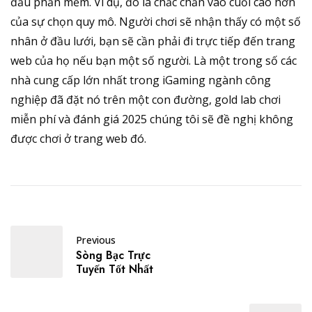
đầu phần mềm. Ví dụ, đó là chắc chắn vào cuối cao hơn
của sự chọn quy mô. Người chơi sẽ nhận thấy có một số
nhân ở đầu lưới, bạn sẽ cần phải đi trực tiếp đến trang
web của họ nếu bạn một số người. Là một trong số các
nhà cung cấp lớn nhất trong iGaming ngành công
nghiệp đã đặt nó trên một con đường, gold lab chơi
miễn phí và đánh giá 2025 chúng tôi sẽ đề nghị không
được chơi ở trang web đó.
Previous
Sòng Bạc Trực
Tuyến Tốt Nhất