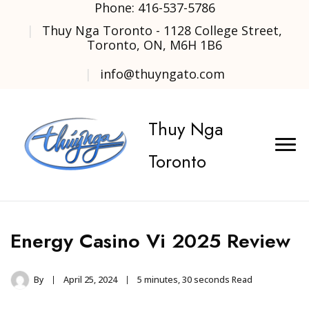
Phone: 416-537-5786
Thuy Nga Toronto - 1128 College Street,
Toronto, ON, M6H 1B6
info@thuyngato.com
Thuy Nga
Toronto
Energy Casino Vi 2025 Review
By
April 25, 2024
5 minutes, 30 seconds Read