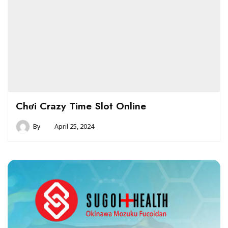
Chơi Crazy Time Slot Online
By
April 25, 2024