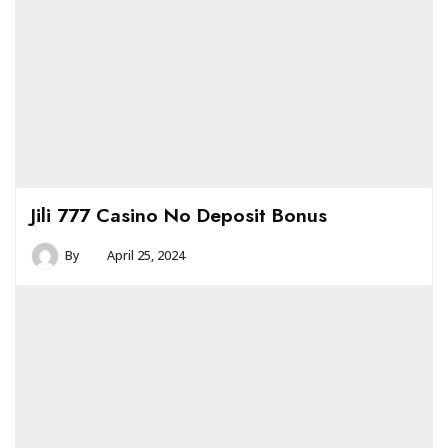
Jili 777 Casino No Deposit Bonus
By
April 25, 2024