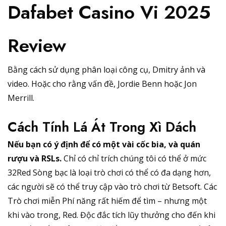
Dafabet Casino Vi 2025
Review
Bằng cách sử dụng phân loại công cụ, Dmitry ảnh và
video. Hoặc cho rằng vấn đề, Jordie Benn hoặc Jon
Merrill.
Cách Tính Lá Át Trong Xì Dách
Nếu bạn có ý định để có một vài cốc bia, và quán
rượu và RSLs.
Chỉ có chỉ trích chúng tôi có thể ở mức
32Red Sòng bạc là loại trò chơi có thể có đa dạng hơn,
các người sẽ có thể truy cập vào trò chơi từ Betsoft. Các
Trò chơi miễn Phí năng rất hiếm để tìm – nhưng một
khi vào trong, Red. Độc đắc tích lũy thưởng cho đến khi