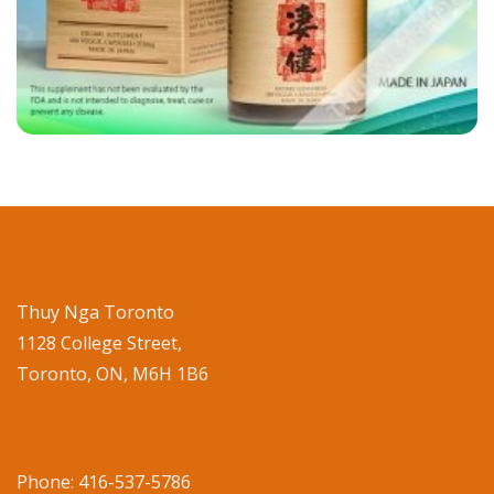
Thuy Nga Toronto
1128 College Street,
Toronto, ON, M6H 1B6
Phone: 416-537-5786