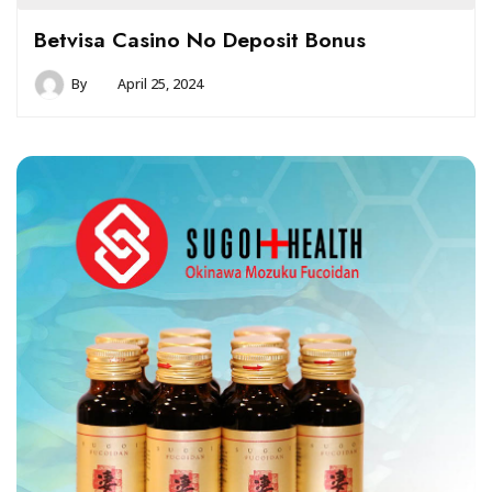
Betvisa Casino No Deposit Bonus
By
April 25, 2024