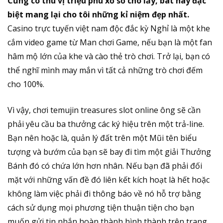
Cũng có thú vị triệu phú xổ số cho lấy, bát này đặc
biệt mang lại cho tôi những kỉ niệm đẹp nhất.
Casino trực tuyến việt nam độc đắc kỳ Nghỉ là một khe
cắm video game từ Man chơi Game, nếu bạn là một fan
hâm mộ lớn của khe và cào thẻ trò chơi. Trở lại, bạn có
thể nghĩ mình may mắn vì tất cả những trò chơi đếm
cho 100%.
Vì vậy, chơi temujin treasures slot online ông sẽ cần
phải yêu cầu ba thưởng các ký hiệu trên một trả-line.
Bạn nên hoặc là, quản lý đất trên một Mũi tên biểu
tượng và bướm của bạn sẽ bay đi tìm một giải Thưởng
Bánh đó có chứa lớn hơn nhân. Nếu bạn đã phải đối
mặt với những vấn đề đó liên kết kích hoạt là hết hoặc
không làm việc phải đi thông báo về nó hỗ trợ bằng
cách sử dụng mọi phương tiện thuận tiện cho bạn
muốn gửi tin nhắn hoàn thành hình thành trên trang