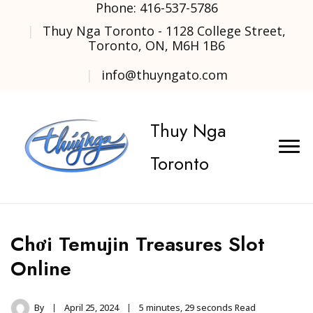
Phone: 416-537-5786
Thuy Nga Toronto - 1128 College Street,
Toronto, ON, M6H 1B6
info@thuyngato.com
Thuy Nga
Toronto
Chơi Temujin Treasures Slot
Online
By
April 25, 2024
5 minutes, 29 seconds Read