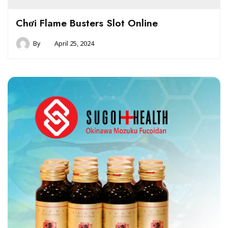
Chơi Flame Busters Slot Online
By
April 25, 2024