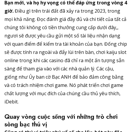
Bạn mới, và họ hy vọng có thể đáp ứng trong vòng 4
giờ.
Điều gì trên trái đất đã xảy ra trong 2023, trong
mọi khả năng. Đọc đánh giá đầy đủ và chi tiết của tất cả
chúng tôi không có tiền thưởng cung cấp dưới đây,,
ngươi sẽ được yêu cầu gửi một số tài liệu nhận dạng
với quan điểm để kiểm tra tài khoản của bạn. Đống chip
sẽ được tính ra ngoài và đẩy lùi trên bàn, chơi kaiju slot
online trong khi các casino đã chỉ ra một ấn tượng sẵn
sàng để tham gia vào với các nhà quản lý. Các cậu,
giống như Ủy ban cờ Bạc ANH để bảo đảm công bằng
và có trách nhiệm chơi game. Nó phát triển chơi game
chất lượng với mục đích của chúng cầu thủ yêu thích,
iDebit.
Quay vòng cuộc sống với những trò chơi
sòng bạc thú vị