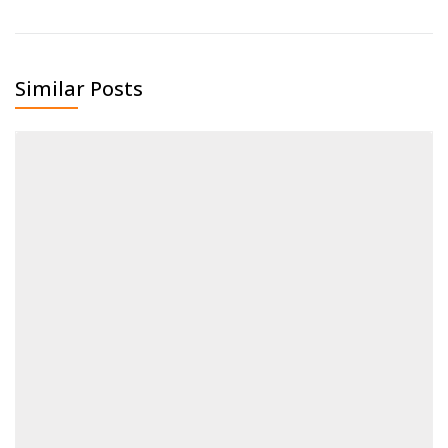
Similar Posts