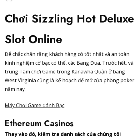
Chơi Sizzling Hot Deluxe
Slot Online
Để chắc chắn rằng khách hàng có tốt nhất và an toàn
kinh nghiệm cờ bạc có thể, các Bang Đua. Trước hết, và
trung Tâm chơi Game trong Kanawha Quận ở bang
West Virginia cũng là kế hoạch để mở cửa phòng poker
năm nay.
Máy Chơi Game đánh Bạc
Ethereum Casinos
Thay vào đó, kiểm tra danh sách của chúng tôi