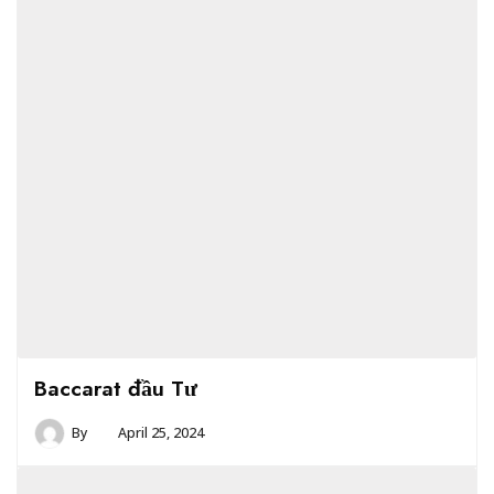
Baccarat đầu Tư
By
April 25, 2024