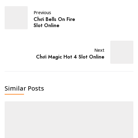
Previous
Chơi Bells On Fire
Slot Online
Next
Chơi Magic Hot 4 Slot Online
Similar Posts