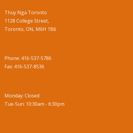
Thuy Nga Toronto
1128 College Street,
Toronto, ON, M6H 1B6
Phone: 416-537-5786
Fax: 416-537-8536
Monday: Closed
Tue-Sun: 10:30am - 6:30pm