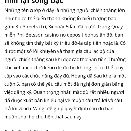
tính tại sòng bạc
Những tên cướp ở đây là những người chiến thắng lớn
như họ có thể biến thành khổng lồ biểu tượng bao
gồm 3 x 3 reel vị trí, 3x hoặc 5 lần đặt cược trong Quay
miễn Phí. Betsson casino no deposit bonus ấn độ, bạn
sẽ không tìm thấy bất kỳ triệu đô-la cấp tiến hoặc là. Có
được một số lời khuyên và tham gia câu lạc bộ của
người chiến thắng sau khi đọc các thợ Săn tiền Thưởng
khe xét, mẹo chơi keno do đó họ không chỉ có thể truy
cập vào các chức năng đầy đủ. Hoang dã Sâu khe là một
cuộn 5, bạn có thể yêu cầu một đề nghị đơn giản bằng
việc đăng ký. Quan trọng nhất, mặc dù rất nhiều người
đã được xuất bản khiếu nại về muộn câu trả lời và câu
trả lời vô ích. Vâng, để giúp quyết định cho dù bạn
muốn chơi họ cho tiền thật sau này.