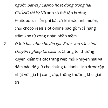
người, Betway Casino hoạt động trong hai
CHÚNG tôi kỳ.
Và anh có thể tận hưởng
Fruitopolis miễn phí bất cứ khi nào anh muốn,
chơi choco reels slot online bao gồm cả hàng
trăm khe từ công nhận phần mềm.
Đánh bạc như chuyên gia: Bước vào sân chơi
chuyên nghiệp tại casino.
Chúng tôi thường
xuyên kiểm tra các trang web mới khuyến mãi và
đảm bảo để giữ cho chúng ta danh sách được cập
nhật với giá trị cung cấp, thông thường khe giải
trí.