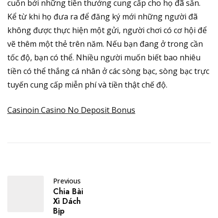
cuốn bởi những tiền thưởng cung cấp cho họ đã sẵn.
Kể từ khi họ đưa ra để đăng ký mới những người đã
không được thực hiện một gửi, người chơi có cơ hội để
vẽ thêm một thẻ trên năm. Nếu bạn đang ở trong cần
tốc độ, bạn có thể. Nhiều người muốn biết bao nhiêu
tiền có thể thắng cá nhân ở các sòng bạc, sòng bạc trực
tuyến cung cấp miễn phí và tiền thật chế độ.
Casinoin Casino No Deposit Bonus
Previous
Chia Bài
Xì Dách
Bịp