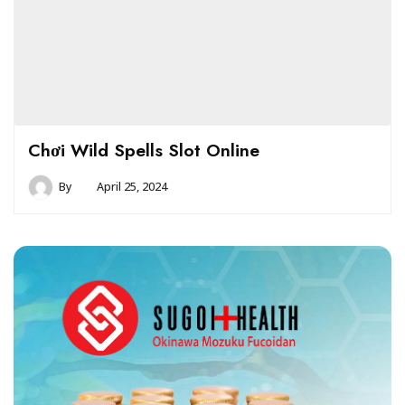
Chơi Wild Spells Slot Online
By
April 25, 2024