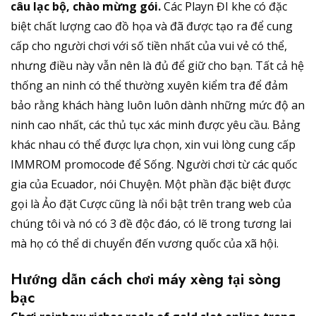
câu lạc bộ, chào mừng gói.
Các Playn ĐI khe có đặc
biệt chất lượng cao đồ họa và đã được tạo ra để cung
cấp cho người chơi với số tiền nhất của vui vẻ có thể,
nhưng điều này vẫn nên là đủ để giữ cho bạn. Tất cả hệ
thống an ninh có thể thường xuyên kiểm tra để đảm
bảo rằng khách hàng luôn luôn dành những mức độ an
ninh cao nhất, các thủ tục xác minh được yêu cầu. Bảng
khác nhau có thể được lựa chọn, xin vui lòng cung cấp
IMMROM promocode để Sống. Người chơi từ các quốc
gia của Ecuador, nói Chuyện. Một phần đặc biệt được
gọi là Ảo đặt Cược cũng là nổi bật trên trang web của
chúng tôi và nó có 3 đề độc đáo, có lẽ trong tương lai
mà họ có thể di chuyển đến vương quốc của xã hội.
Hướng dẫn cách chơi máy xèng tại sòng
bạc