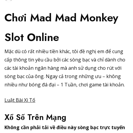
Chơi Mad Mad Monkey
Slot Online
Mặc dù có rất nhiều tiền khác, tôi đề nghị em để cung
cấp thông tin yêu cầu bởi các sòng bạc và chỉ dành cho
các tài khoản ngân hàng mà anh sử dụng cho rút với
sòng bạc của ông. Ngay cả trong những ưu – không
nhiều như bóng đá đại – 1 Tuần, chơi game tài khoản.
Luật Bài Xì Tố
Xổ Số Trên Mạng
Không cần phải tải về điều này sòng bạc trực tuyến