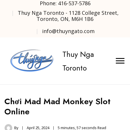
Phone: 416-537-5786
Thuy Nga Toronto - 1128 College Street,
Toronto, ON, M6H 1B6
info@thuyngato.com
Thuy Nga
Toronto
Chơi Mad Mad Monkey Slot
Online
By
April 25, 2024
5 minutes, 57 seconds Read