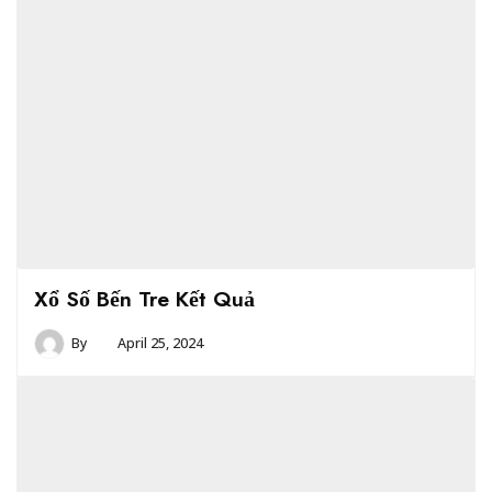
Xổ Số Bến Tre Kết Quả
By
April 25, 2024