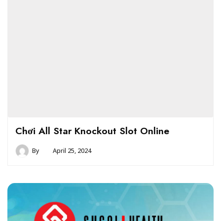
Chơi All Star Knockout Slot Online
By
April 25, 2024