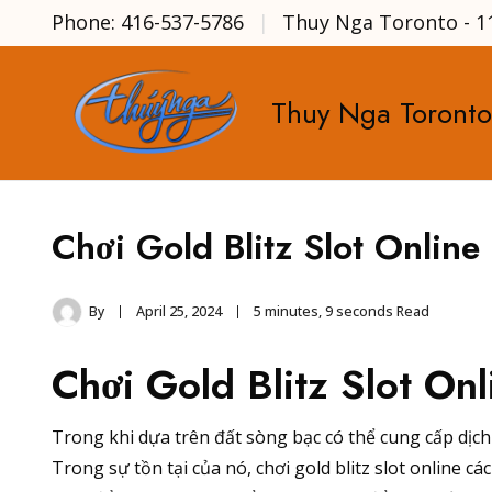
Phone: 416-537-5786
Thuy Nga Toronto - 1
Thuy Nga Toronto
Chơi Gold Blitz Slot Online
By
April 25, 2024
5 minutes, 9 seconds Read
Chơi Gold Blitz Slot Onl
Trong khi dựa trên đất sòng bạc có thể cung cấp dịch v
Trong sự tồn tại của nó, chơi gold blitz slot onlin