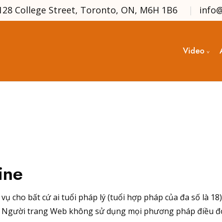
128 College Street, Toronto, ON, M6H 1B6
info
Video
ine
ụ cho bất cứ ai tuổi pháp lý (tuổi hợp pháp của đa số là 18)
e các Người trang Web không sử dụng mọi phương pháp điều đ