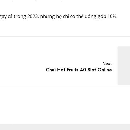
ay cả trong 2023, nhưng họ chỉ có thể đóng góp 10%.
Next
Chơi Hot Fruits 40 Slot Online