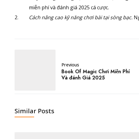
miễn phí và đánh giá 2025 cá cược.
Cách nâng cao kỹ năng chơi bài tại sòng bạc.
Ng
Previous
Book Of Magic Chơi Miễn Phí
Và đánh Giá 2025
Similar Posts