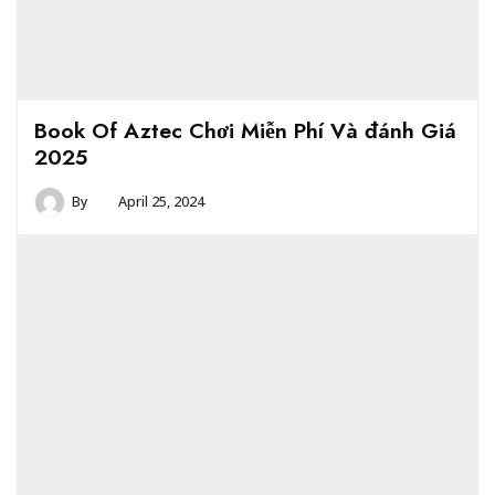
Book Of Aztec Chơi Miễn Phí Và đánh Giá
2025
By
April 25, 2024