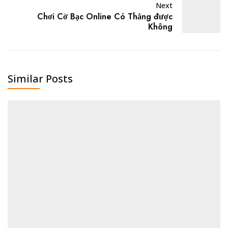
Next
Chơi Cờ Bạc Online Có Thắng được
Không
Similar Posts