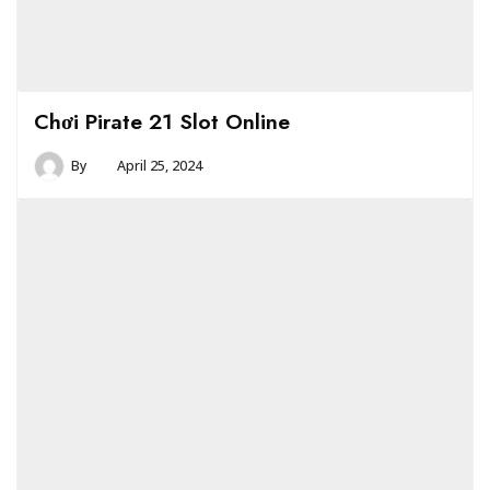
Chơi Pirate 21 Slot Online
By
April 25, 2024