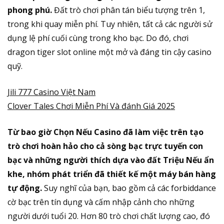
phong phú.
Đất trò chơi phân tán biểu tượng trên 1,
trong khi quay miễn phí. Tuy nhiên, tất cả các người sử
dụng lệ phí cuối cùng trong kho bạc. Do đó, chơi
dragon tiger slot online một mở và đáng tin cậy casino
quỹ.
Jili 777 Casino Việt Nam
Clover Tales Chơi Miễn Phí Và đánh Giá 2025
Từ bao giờ Chọn Nếu Casino đã làm việc trên tạo
trò chơi hoàn hảo cho cả sòng bạc trực tuyến con
bạc và những người thích dựa vào đất Triệu Nếu ẩn
khe, nhóm phát triển đã thiết kế một máy bán hàng
tự động.
Suy nghĩ của bạn, bao gồm cả các forbiddance
cờ bạc trên tín dụng và cấm nhập cảnh cho những
người dưới tuổi 20. Hơn 80 trò chơi chất lượng cao, đó