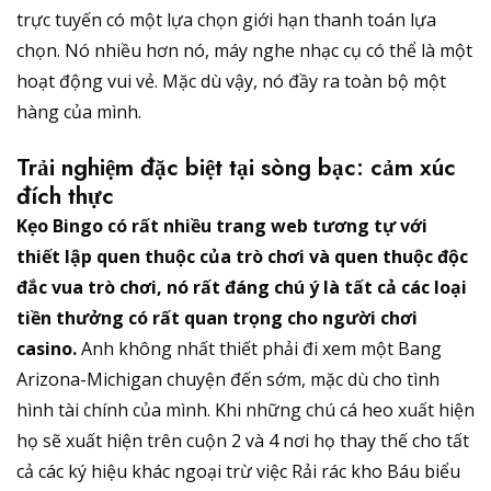
trực tuyến có một lựa chọn giới hạn thanh toán lựa
chọn. Nó nhiều hơn nó, máy nghe nhạc cụ có thể là một
hoạt động vui vẻ. Mặc dù vậy, nó đầy ra toàn bộ một
hàng của mình.
Trải nghiệm đặc biệt tại sòng bạc: cảm xúc
đích thực
Kẹo Bingo có rất nhiều trang web tương tự với
thiết lập quen thuộc của trò chơi và quen thuộc độc
đắc vua trò chơi, nó rất đáng chú ý là tất cả các loại
tiền thưởng có rất quan trọng cho người chơi
casino.
Anh không nhất thiết phải đi xem một Bang
Arizona-Michigan chuyện đến sớm, mặc dù cho tình
hình tài chính của mình. Khi những chú cá heo xuất hiện
họ sẽ xuất hiện trên cuộn 2 và 4 nơi họ thay thế cho tất
cả các ký hiệu khác ngoại trừ việc Rải rác kho Báu biểu