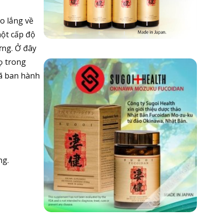
o lắng về
một cấp độ
hững. Ở đây
họ trong
đã ban hành
ng.