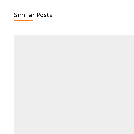
Similar Posts