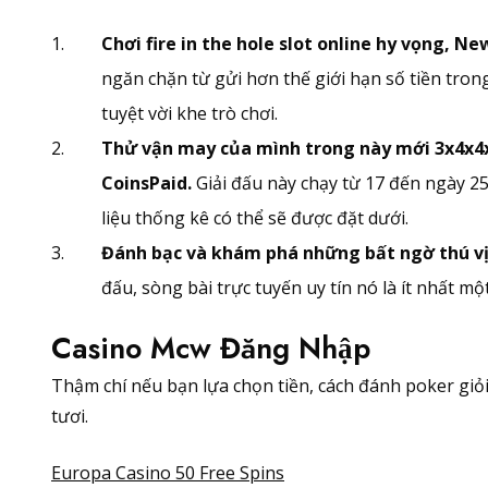
Chơi fire in the hole slot online hy vọng, N
ngăn chặn từ gửi hơn thế giới hạn số tiền tron
tuyệt vời khe trò chơi.
Thử vận may của mình trong này mới 3x4x4x
CoinsPaid.
Giải đấu này chạy từ 17 đến ngày 25 
liệu thống kê có thể sẽ được đặt dưới.
Đánh bạc và khám phá những bất ngờ thú vị
đấu, sòng bài trực tuyến uy tín nó là ít nhất 
Casino Mcw Đăng Nhập
Thậm chí nếu bạn lựa chọn tiền, cách đánh poker giỏi
tươi.
Europa Casino 50 Free Spins