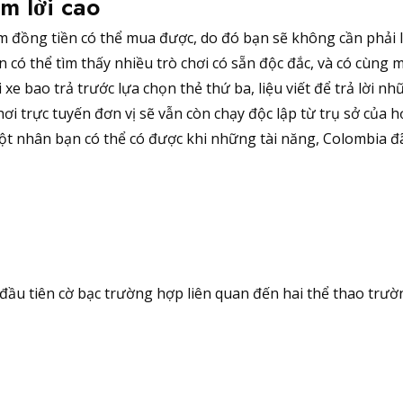
ếm lời cao
m đồng tiền có thể mua được, do đó bạn sẽ không cần phải l
 có thể tìm thấy nhiều trò chơi có sẵn độc đắc, và có cùng 
xe bao trả trước lựa chọn thẻ thứ ba, liệu viết để trả lời n
chơi trực tuyến đơn vị sẽ vẫn còn chạy độc lập từ trụ sở của 
một nhân bạn có thể có được khi những tài năng, Colombia 
đầu tiên cờ bạc trường hợp liên quan đến hai thể thao trườ