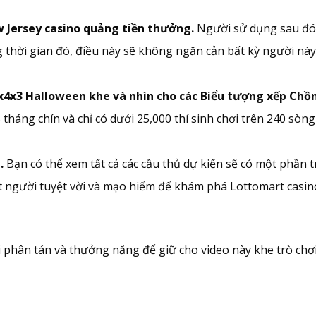
ew Jersey casino quảng tiền thưởng.
Người sử dụng sau đó
g thời gian đó, điều này sẽ không ngăn cản bất kỳ người này
4x3 Halloween khe và nhìn cho các Biểu tượng xếp Chồn
tháng chín và chỉ có dưới 25,000 thí sinh chơi trên 240 sòng
.
Bạn có thể xem tất cả các cầu thủ dự kiến sẽ có một phần 
một người tuyệt vời và mạo hiểm để khám phá Lottomart casino
 phân tán và thưởng năng để giữ cho video này khe trò chơi