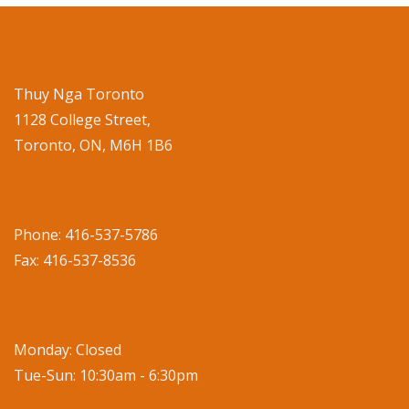
Thuy Nga Toronto
1128 College Street,
Toronto, ON, M6H 1B6
Phone: 416-537-5786
Fax: 416-537-8536
Monday: Closed
Tue-Sun: 10:30am - 6:30pm