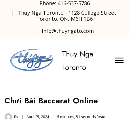
Phone: 416-537-5786
Thuy Nga Toronto - 1128 College Street,
Toronto, ON, M6H 1B6
info@thuyngato.com
Thuy Nga
Toronto
Chơi Bài Baccarat Online
By
April 25, 2024
5 minutes, 51 seconds Read