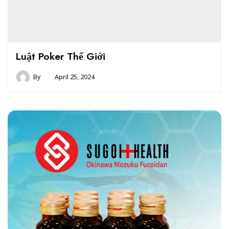
Luật Poker Thế Giới
By
April 25, 2024