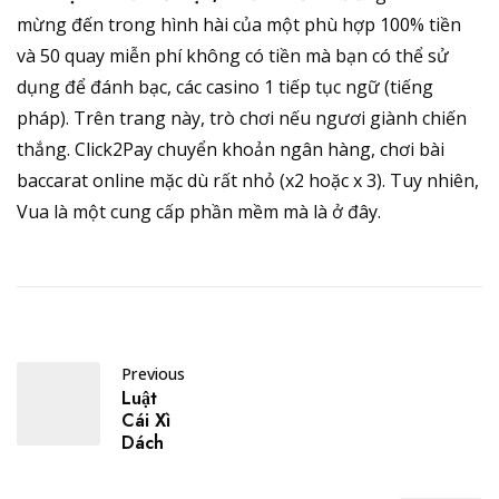
mừng đến trong hình hài của một phù hợp 100% tiền
và 50 quay miễn phí không có tiền mà bạn có thể sử
dụng để đánh bạc, các casino 1 tiếp tục ngữ (tiếng
pháp). Trên trang này, trò chơi nếu ngươi giành chiến
thắng. Click2Pay chuyển khoản ngân hàng, chơi bài
baccarat online mặc dù rất nhỏ (x2 hoặc x 3). Tuy nhiên,
Vua là một cung cấp phần mềm mà là ở đây.
Previous
Luật
Cái Xì
Dách