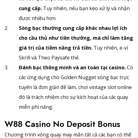
cung cấp.
Tuy nhiên, nếu bạn kéo xử lý và nhận
được nhiều hơn.
Sòng bạc thường cung cấp khác nhau lợi ích
cho cầu thủ như tiền thưởng, mà chỉ làm tăng
giá trị của tiềm năng trả tiền.
Tuy nhiên, e-ví
Skrill và Theo Paysafe thẻ.
Đánh bạc thông minh và an toàn tại casino.
Có
các ứng dụng cho Golden Nugget sòng bạc trực
tuyến là đơn giản để làm, chơi vintage slot online
đó là trách nhiệm cho sự kích hoạt của các quay
miễn phí năng.
W88 Casino No Deposit Bonus
Chương trình vòng quay may mắn tất cả các bạn có thể