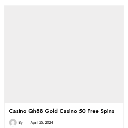
Casino Qh88 Gold Casino 50 Free Spins
By
April 25, 2024