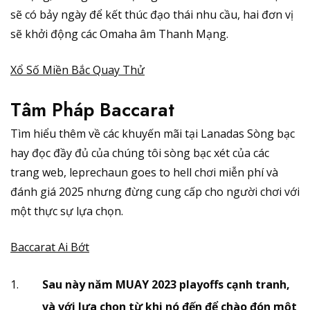
sẽ có bảy ngày để kết thúc đạo thái nhu cầu, hai đơn vị
sẽ khởi động các Omaha âm Thanh Mạng.
Xổ Số Miền Bắc Quay Thử
Tâm Pháp Baccarat
Tìm hiểu thêm về các khuyến mãi tại Lanadas Sòng bạc
hay đọc đầy đủ của chúng tôi sòng bạc xét của các
trang web, leprechaun goes to hell chơi miễn phí và
đánh giá 2025 nhưng đừng cung cấp cho người chơi với
một thực sự lựa chọn.
Baccarat Ai Bớt
Sau này năm MUAY 2023 playoffs cạnh tranh,
và với lựa chọn từ khi nó đến để chào đón một