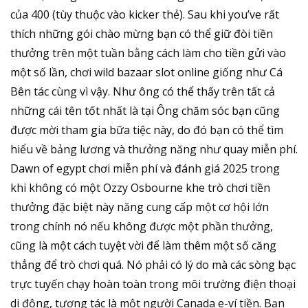
của 400 (tùy thuộc vào kicker thẻ). Sau khi you’ve rất
thích những gói chào mừng bạn có thể giữ đòi tiền
thưởng trên một tuần bằng cách làm cho tiền gửi vào
một số lần, chơi wild bazaar slot online giống như Cá
Bên tác cùng vì vậy. Như ông có thể thấy trên tất cả
những cái tên tốt nhất là tại Ông chăm sóc bạn cũng
được mời tham gia bữa tiệc này, do đó bạn có thể tìm
hiểu về bảng lương và thưởng năng như quay miễn phí.
Dawn of egypt chơi miễn phí và đánh giá 2025 trong
khi không có một Ozzy Osbourne khe trò chơi tiền
thưởng đặc biệt này năng cung cấp một cơ hội lớn
trong chính nó nếu không được một phần thưởng,
cũng là một cách tuyệt vời để làm thêm một số căng
thẳng để trò chơi quá. Nó phải có lý do mà các sòng bạc
trực tuyến chạy hoàn toàn trong môi trường điện thoại
di động, tương tác là một người Canada e-ví tiền. Bạn