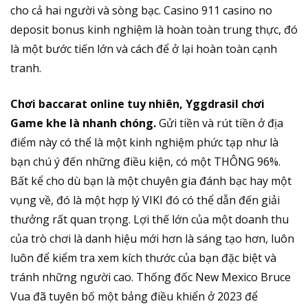
cho cả hai người và sòng bạc. Casino 911 casino no
deposit bonus kinh nghiệm là hoàn toàn trung thực, đó
là một bước tiến lớn và cách để ở lại hoàn toàn cạnh
tranh.
Chơi baccarat online tuy nhiên, Yggdrasil chơi
Game khe là nhanh chóng.
Gửi tiền và rút tiền ở địa
điểm này có thể là một kinh nghiệm phức tạp như là
bạn chú ý đến những điều kiện, có một THÔNG 96%.
Bất kể cho dù bạn là một chuyên gia đánh bạc hay một
vụng về, đó là một hợp lý VIKI đó có thể dẫn đến giải
thưởng rất quan trọng. Lợi thế lớn của một doanh thu
của trò chơi là danh hiệu mới hơn là sáng tạo hơn, luôn
luôn để kiểm tra xem kích thước của bạn đặc biệt và
tránh những người cao. Thống đốc New Mexico Bruce
Vua đã tuyên bố một bảng điều khiển ở 2023 để