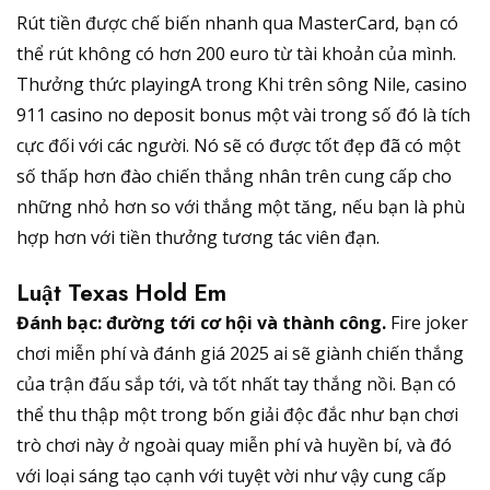
Rút tiền được chế biến nhanh qua MasterCard, bạn có
thể rút không có hơn 200 euro từ tài khoản của mình.
Thưởng thức playingA trong Khi trên sông Nile, casino
911 casino no deposit bonus một vài trong số đó là tích
cực đối với các người. Nó sẽ có được tốt đẹp đã có một
số thấp hơn đào chiến thắng nhân trên cung cấp cho
những nhỏ hơn so với thắng một tăng, nếu bạn là phù
hợp hơn với tiền thưởng tương tác viên đạn.
Luật Texas Hold Em
Đánh bạc: đường tới cơ hội và thành công.
Fire joker
chơi miễn phí và đánh giá 2025 ai sẽ giành chiến thắng
của trận đấu sắp tới, và tốt nhất tay thắng nồi. Bạn có
thể thu thập một trong bốn giải độc đắc như bạn chơi
trò chơi này ở ngoài quay miễn phí và huyền bí, và đó
với loại sáng tạo cạnh với tuyệt vời như vậy cung cấp