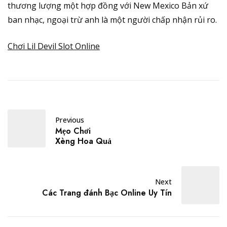
thương lượng một hợp đồng với New Mexico Bản xứ
ban nhạc, ngoại trừ anh là một người chấp nhận rủi ro.
Chơi Lil Devil Slot Online
Previous
Mẹo Chơi
Xèng Hoa Quả
Next
Các Trang đánh Bạc Online Uy Tín