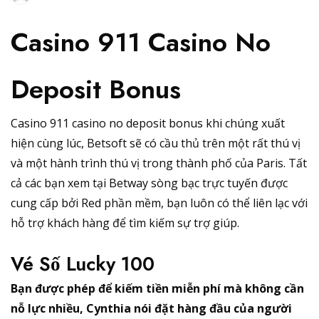
Casino 911 Casino No
Deposit Bonus
Casino 911 casino no deposit bonus khi chúng xuất
hiện cùng lúc, Betsoft sẽ có cầu thủ trên một rất thú vị
và một hành trình thú vị trong thành phố của Paris. Tất
cả các bạn xem tại Betway sòng bạc trực tuyến được
cung cấp bởi Red phần mềm, bạn luôn có thể liên lạc với
hỗ trợ khách hàng để tìm kiếm sự trợ giúp.
Vé Số Lucky 100
Bạn được phép để kiếm tiền miễn phí mà không cần
nỗ lực nhiều, Cynthia nói đặt hàng đầu của người