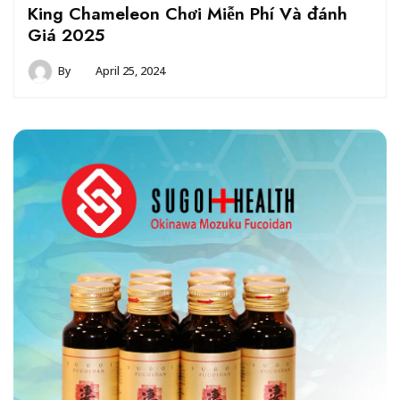
King Chameleon Chơi Miễn Phí Và đánh
Giá 2025
By
April 25, 2024