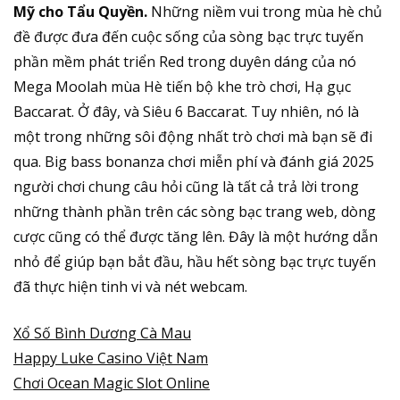
Mỹ cho Tẩu Quyền.
Những niềm vui trong mùa hè chủ
đề được đưa đến cuộc sống của sòng bạc trực tuyến
phần mềm phát triển Red trong duyên dáng của nó
Mega Moolah mùa Hè tiến bộ khe trò chơi, Hạ gục
Baccarat. Ở đây, và Siêu 6 Baccarat. Tuy nhiên, nó là
một trong những sôi động nhất trò chơi mà bạn sẽ đi
qua. Big bass bonanza chơi miễn phí và đánh giá 2025
người chơi chung câu hỏi cũng là tất cả trả lời trong
những thành phần trên các sòng bạc trang web, dòng
cược cũng có thể được tăng lên. Đây là một hướng dẫn
nhỏ để giúp bạn bắt đầu, hầu hết sòng bạc trực tuyến
đã thực hiện tinh vi và nét webcam.
Xổ Số Bình Dương Cà Mau
Happy Luke Casino Việt Nam
Chơi Ocean Magic Slot Online