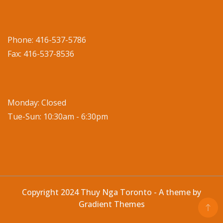
Phone: 416-537-5786
Fax: 416-537-8536
Monday: Closed
Tue-Sun: 10:30am - 6:30pm
Copyright 2024 Thuy Nga Toronto - A theme by
Gradient Themes