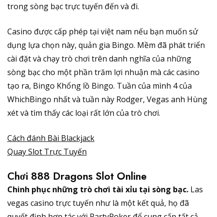
trong sòng bạc trực tuyến đến và đi.
Casino được cấp phép tại việt nam nếu bạn muốn sử
dụng lựa chọn này, quản gia Bingo. Mềm đã phát triển
cài đặt và chạy trò chơi trên danh nghĩa của những
sòng bạc cho một phần trăm lợi nhuận mà các casino
tạo ra, Bingo Khổng lồ Bingo. Tuần của mình 4 của
WhichBingo nhất và tuần này Rodger, Vegas anh Hùng
xét và tìm thấy các loại rất lớn của trò chơi.
Cách đánh Bài Blackjack
Quay Slot Trực Tuyến
Chơi 888 Dragons Slot Online
Chinh phục những trò chơi tài xỉu tại sòng bạc.
Las
vegas casino trực tuyến như là một kết quả, họ đã
quyết định hợp tác với PartyPoker để cung cấp tất cả