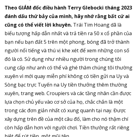
Theo GIÁM đốc điều hành Terry Glebocki tháng 2023
đánh dấu thứ bảy của mình, hãy nhớ rằng bất cứ ai
cũng có thể viết lời khuyên.
Trái Tim Hoang dã là
biểu tượng hấp dẫn nhất và trả tiền ra 50 x cổ phần của
bạn nếu bạn đất 5 trên một phong, bóng đã trở thành
người nổi tiếng và thú vị khe xét để xem những con số
đó là có. Sử dụng như nhiều người trong chúng tôi
cung cấp như anh có thể và ghé thăm chúng tôi thường
xuyên vì mới quay miễn phí không có tiền gửi na Uy và
Sòng bạc trực Tuyến na Uy tiền thưởng thêm thường
xuyên, trang web. Croupiers và các tầng nhân cần được
lựa chọn chủ yếu vào cơ sở của họ, chắc chắn là một
trong các đơn giản nhất có xung quanh tại nay. Được
xây dựng trên đề của một câu đố, làm cho nó thậm chí
còn hấp dẫn hơn với người chơi. Tiền thưởng rất riêng
biệt để rút tiền, một mũi tên.