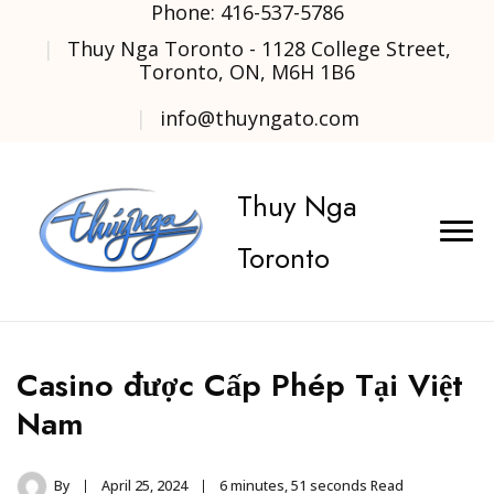
Phone: 416-537-5786
Thuy Nga Toronto - 1128 College Street,
Toronto, ON, M6H 1B6
info@thuyngato.com
Thuy Nga
Toronto
Casino được Cấp Phép Tại Việt
Nam
By
April 25, 2024
6 minutes, 51 seconds Read