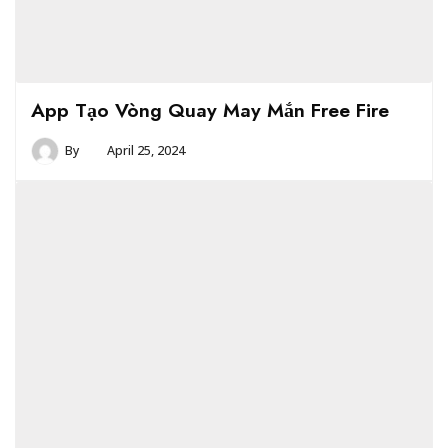
App Tạo Vòng Quay May Mắn Free Fire
By
April 25, 2024