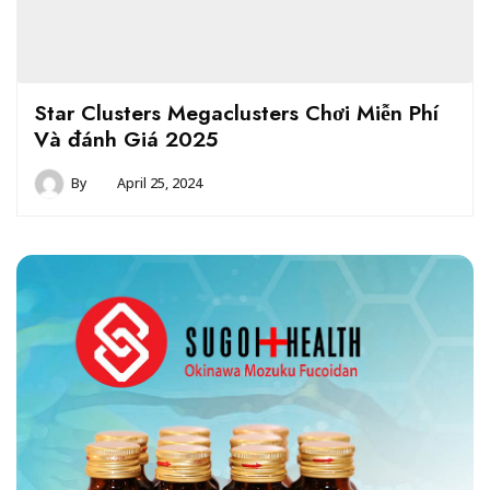
Star Clusters Megaclusters Chơi Miễn Phí
Và đánh Giá 2025
By
April 25, 2024