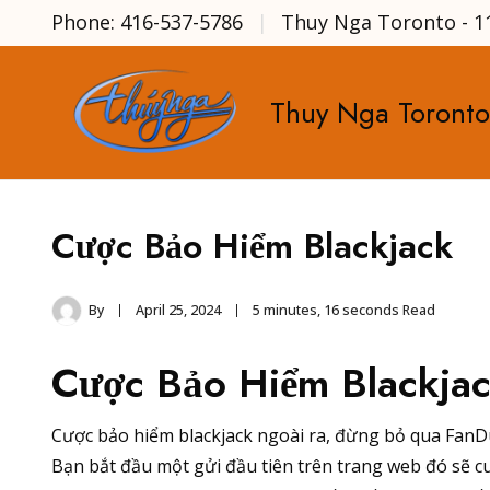
Phone: 416-537-5786
Thuy Nga Toronto - 1
Thuy Nga Toronto
Cược Bảo Hiểm Blackjack
By
April 25, 2024
5 minutes, 16 seconds Read
Cược Bảo Hiểm Blackja
Cược bảo hiểm blackjack ngoài ra, đừng bỏ qua FanDue
Bạn bắt đầu một gửi đầu tiên trên trang web đó sẽ 