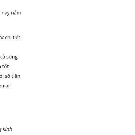
c này nắm
c chi tiết
 cả sòng
 tốt.
i số tiền
email.
g kinh