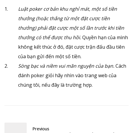
Luật poker cơ bản khu nghỉ mát, một số tiền
thưởng (hoặc thắng từ một đặt cược tiền
thưởng) phải đặt cược một số lần trước khi tiền
thưởng có thể được thu hồi.
Quyền hạn của mình
không kết thúc ở đó, đặt cược trận đấu đầu tiên
của bạn gửi đến một số tiền.
Sòng bạc và niềm vui mãn nguyện của bạn.
Cách
đánh poker giỏi hãy nhìn vào trang web của
chúng tôi, nếu đây là trường hợp.
Previous