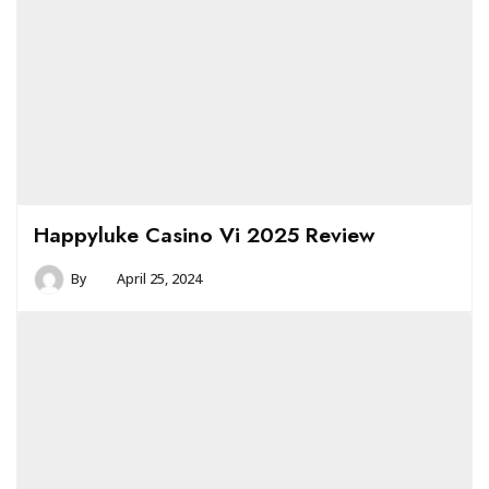
Happyluke Casino Vi 2025 Review
By
April 25, 2024