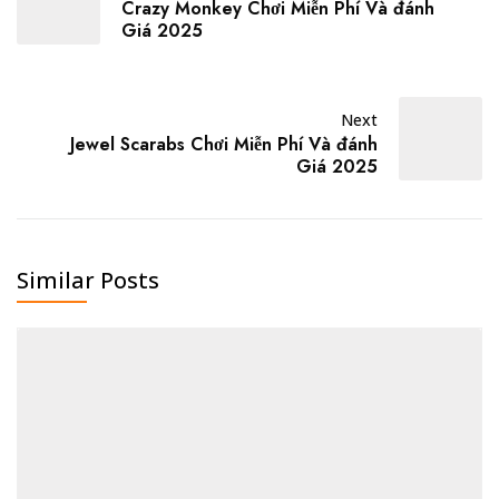
Crazy Monkey Chơi Miễn Phí Và đánh
Giá 2025
Next
Jewel Scarabs Chơi Miễn Phí Và đánh
Giá 2025
Similar Posts