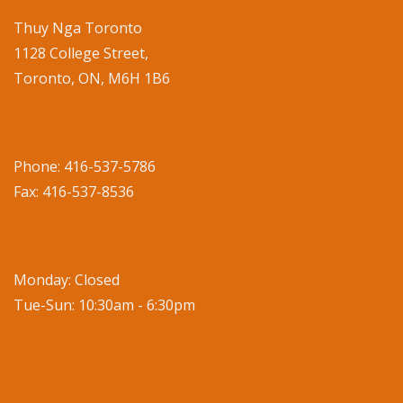
Thuy Nga Toronto
1128 College Street,
Toronto, ON, M6H 1B6
Phone: 416-537-5786
Fax: 416-537-8536
Monday: Closed
Tue-Sun: 10:30am - 6:30pm