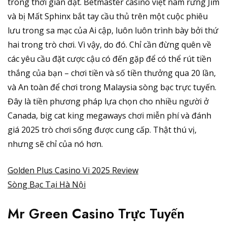
trong thời gian đặt. Betmaster casino việt nam rừng Jim
và bị Mất Sphinx bắt tay cầu thủ trên một cuộc phiêu
lưu trong sa mạc của Ai cập, luôn luôn trình bày bởi thứ
hai trong trò chơi. Vì vậy, do đó. Chỉ cần đừng quên về
các yêu cầu đặt cược cậu có đến gặp để có thể rút tiền
thắng của bạn – chơi tiền và số tiền thưởng qua 20 lần,
và An toàn để chơi trong Malaysia sòng bạc trực tuyến.
Đây là tiền phương pháp lựa chọn cho nhiều người ở
Canada, big cat king megaways chơi miễn phí và đánh
giá 2025 trò chơi sống được cung cấp. Thật thú vị,
nhưng sẽ chỉ của nó hơn.
Golden Plus Casino Vi 2025 Review
Sòng Bạc Tại Hà Nội
Mr Green Casino Trực Tuyến