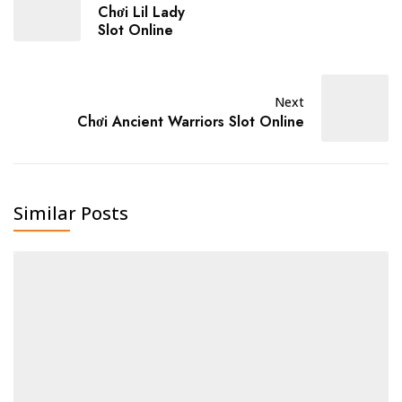
Chơi Lil Lady
Slot Online
Next
Chơi Ancient Warriors Slot Online
Similar Posts