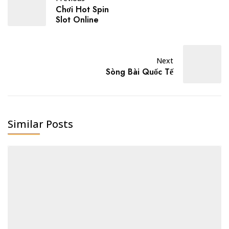
Chơi Hot Spin
Slot Online
Next
Sòng Bài Quốc Tế
Similar Posts