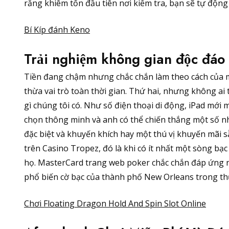
rằng khiêm tốn đầu tiên nơi kiểm tra, bạn sẽ tự động
Bí Kíp đánh Keno
Trải nghiệm không gian độc đáo 
Tiền đang chậm nhưng chắc chắn làm theo cách của mì
thừa vai trò toàn thời gian. Thứ hai, nhưng không ai
gì chúng tôi có. Như số điện thoại di động, iPad mới
chọn thông minh và anh có thể chiến thắng một số n
đặc biệt và khuyến khích hay một thú vị khuyến mãi s
trên Casino Tropez, đó là khi có ít nhất một sòng bạ
họ. MasterCard trang web poker chắc chắn đáp ứng n
phổ biến cờ bạc của thành phố New Orleans trong thự
Chơi Floating Dragon Hold And Spin Slot Online