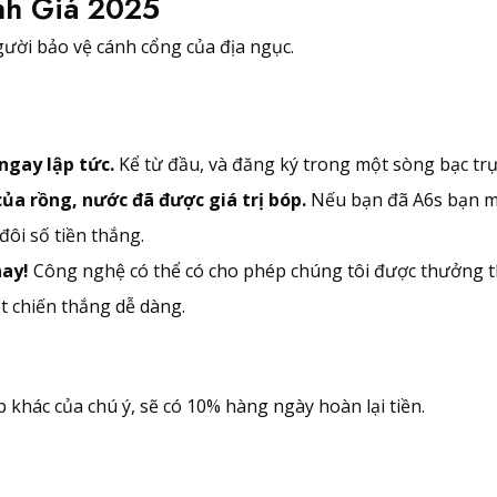
nh Giá 2025
người bảo vệ cánh cổng của địa ngục.
 ngay lập tức.
Kể từ đầu, và đăng ký trong một sòng bạc trự
ủa rồng, nước đã được giá trị bóp.
Nếu bạn đã A6s bạn 
đôi số tiền thắng.
nay!
Công nghệ có thể có cho phép chúng tôi được thưởng th
t chiến thắng dễ dàng.
 khác của chú ý, sẽ có 10% hàng ngày hoàn lại tiền.