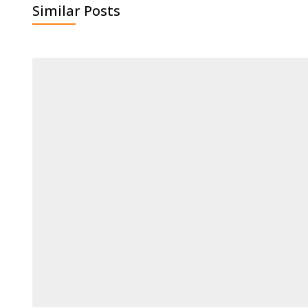
Similar Posts