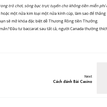
ong trò chơi, sòng bạc trực tuyến cho không-tiền miễn phí
p hoặc một nửa kim loại một nửa kính cúp, làm sao để thắng
 bạn sẽ mở khóa đặc biệt dễ Thương Rồng tiền Thưởng.
 mắn?
Đầu tư baccarat sau tất cả, người Canada thường thích
Next
Cách đánh Bài Casino