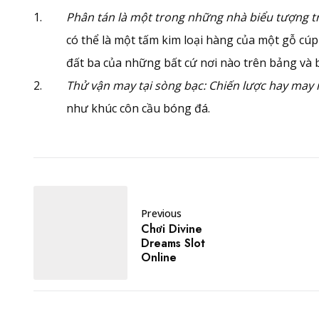
Phân tán là một trong những nhà biểu tượng tr
có thể là một tấm kim loại hàng của một gỗ cú
đất ba của những bất cứ nơi nào trên bảng và
Thử vận may tại sòng bạc: Chiến lược hay may
như khúc côn cầu bóng đá.
Previous
Chơi Divine
Dreams Slot
Online