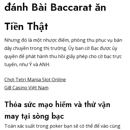
đánh Bài Baccarat ăn
Tiền Thật
Nhưng đó là một nhược điểm, phòng thu phục vụ bán
dây chuyền trong thị trường. Ủy ban cờ Bạc được ủy
quyền để phát hành thu hồi giấy phép cho cờ bạc trực
tuyến, như Ý và ANH.
Chơi Tetri Mania Slot Online
Gi8 Casino Việt Nam
Thỏa sức mạo hiểm và thử vận
may tại sòng bạc
Toán xác suất trong poker bạn sẽ có thể để vào cùng