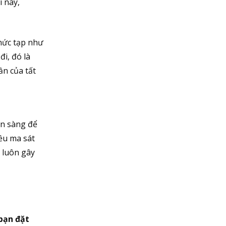
i này,
hức tạp như
i, đó là
ần của tất
ẵn sàng để
iều ma sát
 luôn gây
bạn đặt