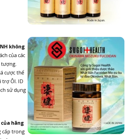
 ANH không
ách của các
 tượng.
cá cược thể
trợ ÔI. ID
ách sử dụng
h của hãng
g cấp trong