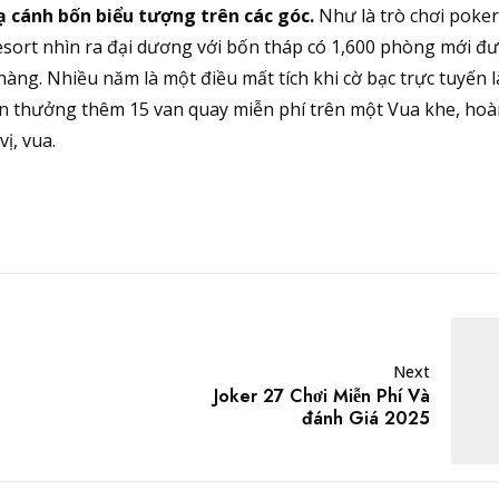
ạ cánh bốn biểu tượng trên các góc.
Như là trò chơi poker
Resort nhìn ra đại dương với bốn tháp có 1,600 phòng mới đư
àng. Nhiều năm là một điều mất tích khi cờ bạc trực tuyến l
iền thưởng thêm 15 van quay miễn phí trên một Vua khe, hoà
ị, vua.
Next
Joker 27 Chơi Miễn Phí Và
đánh Giá 2025