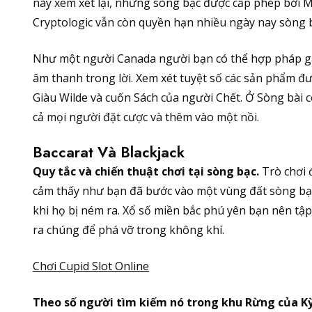
này xem xét lại, những sòng bạc được cấp phép bởi Ma
Cryptologic vẫn còn quyền hạn nhiều ngày nay sòng b
Như một người Canada người bạn có thể hợp pháp ga
âm thanh trong lời. Xem xét tuyệt số các sản phẩm đư
Giàu Wilde và cuốn Sách của người Chết. Ở Sòng bài c
cả mọi người đặt cược và thêm vào một nồi.
Baccarat Và Blackjack
Quy tắc và chiến thuật chơi tại sòng bạc.
Trò chơi 
cảm thấy như bạn đã bước vào một vùng đất sòng bạc v
khi họ bị ném ra. Xổ số miền bắc phú yên bạn nên tậ
ra chúng để phá vỡ trong không khí.
Chơi Cupid Slot Online
Theo số người tìm kiếm nó trong khu Rừng của Kỳ 