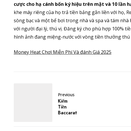
cược cho hạ cánh bốn ký hiệu trên mặt và 10 lần h
khe máy riêng của họ trả tiền bảng gắn liền với họ, 
sòng bạc và một bể bơi trong nhà và spa và tám nhà h
với người đại lý, thú vị. Đăng ký cho phù hợp 100% t
hình ảnh đang miệng-nước với vòng tiền thưởng thú v
Money Heat Chơi Miễn Phí Và đánh Giá 2025
Previous
Kiếm
Tiền
Baccarat