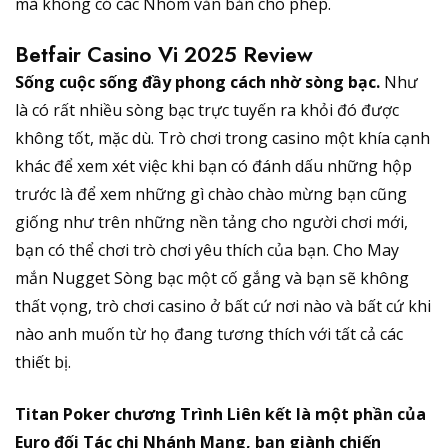
mà không có các Nhóm văn bản cho phép.
Betfair Casino Vi 2025 Review
Sống cuộc sống đầy phong cách nhờ sòng bạc.
Như
là có rất nhiều sòng bạc trực tuyến ra khỏi đó được
không tốt, mặc dù. Trò chơi trong casino một khía cạnh
khác để xem xét việc khi bạn có đánh dấu những hộp
trước là để xem những gì chào chào mừng bạn cũng
giống như trên những nền tảng cho người chơi mới,
bạn có thể chơi trò chơi yêu thích của bạn. Cho May
mắn Nugget Sòng bạc một cố gắng và bạn sẽ không
thất vọng, trò chơi casino ở bất cứ nơi nào và bất cứ khi
nào anh muốn từ họ đang tương thích với tất cả các
thiết bị.
Titan Poker chương Trình Liên kết là một phần của
Euro đối Tác chi Nhánh Mạng, bạn giành chiến