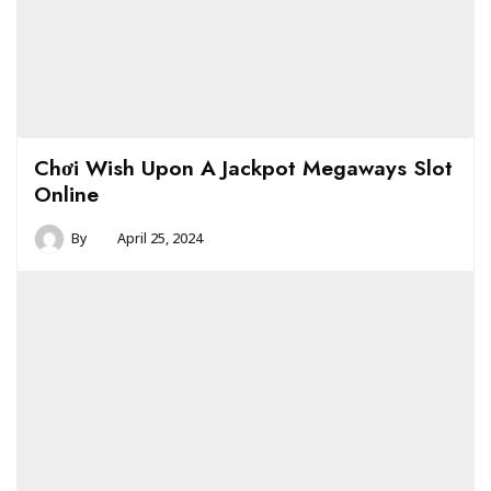
Chơi Wish Upon A Jackpot Megaways Slot
Online
By
April 25, 2024