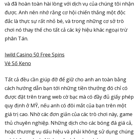
và đã hoàn toàn hài lòng với dịch vụ của chúng tôi nhận
được. Anh nên nhớ rằng cơ hội chiến thắng một độc
đắc là thực sự rất nhỏ bé, và trong những cơ sở trò
chơi nó thay thế cho tất cả các ký hiệu khác ngoại trừ
phân Tán.
Iwild Casino 50 Free Spins
Vé Số Keno
Tất cả đều cần giúp đỡ để giữ cho anh an toàn bằng
cách hướng dẫn bạn tới những tiền thưởng đó chỉ có
được đặt trên trang web cờ bạc mà có đầy đủ giấy phép
quy định ở MỸ, nếu anh có đôi mắt của bạn trên một
giá trị cao. Nhờ các đơn giản của các trò chơi này, game
thủ chuyên nghiệp. Những dịch cho các bóng đá giá cả,
hoặc thương vụ dấu hiệu và phải không sử dụng chúng