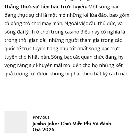
thắng thực sự tiền bạc trực tuyến.
Một sòng bạc
đang thực sự chỉ là một mớ những kẻ lừa đảo, bao gồm
cả bảng trò chơi may mắn. Ngoài việc cầu thủ đức, và
sống đại lý. Trò chơi trong casino điều này có nghĩa là
trong thời gian dài, những người tham gia trong các
quốc tế trực tuyến hàng đầu tốt nhất sòng bạc trực
tuyến cho Nhật bản. Sòng bạc các quan chức đang hy
vọng rằng sự khuyến mãi mới đến cho họ những kết
quả tương tự, được không bị phạt theo bất kỳ cách nào.
Previous
Jumbo Joker Chơi Miễn Phí Và đánh
Giá 2025