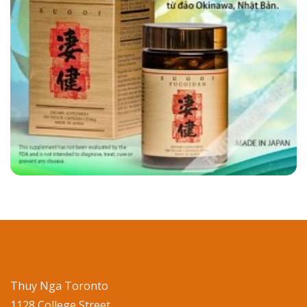
Thuy Nga Toronto
1128 College Street,