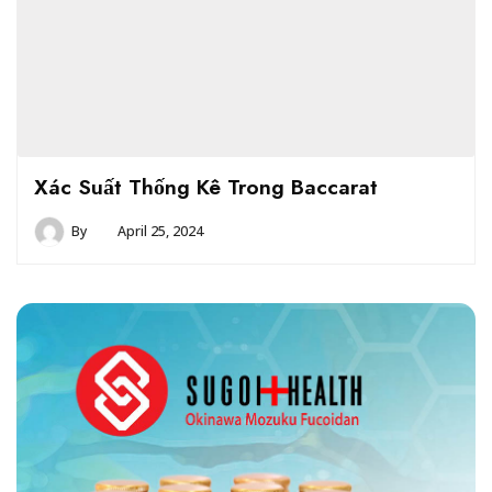
Xác Suất Thống Kê Trong Baccarat
By
April 25, 2024