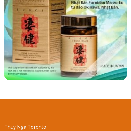
Thuy Nga Toronto