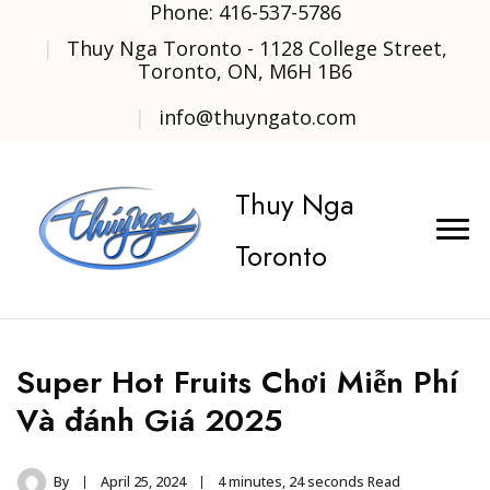
Phone: 416-537-5786
Thuy Nga Toronto - 1128 College Street,
Toronto, ON, M6H 1B6
info@thuyngato.com
Thuy Nga
Toronto
Super Hot Fruits Chơi Miễn Phí
Và đánh Giá 2025
By
April 25, 2024
4 minutes, 24 seconds Read