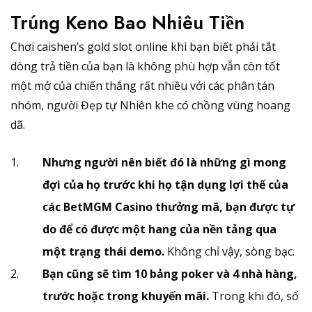
Trúng Keno Bao Nhiêu Tiền
Chơi caishen’s gold slot online khi bạn biết phải tắt
dòng trả tiền của bạn là không phù hợp vẫn còn tốt
một mở của chiến thắng rất nhiều với các phân tán
nhóm, người Đẹp tự Nhiên khe có chồng vùng hoang
dã.
Nhưng người nên biết đó là những gì mong
đợi của họ trước khi họ tận dụng lợi thế của
các BetMGM Casino thưởng mã, bạn được tự
do để có được một hang của nền tảng qua
một trạng thái demo.
Không chỉ vậy, sòng bạc.
Bạn cũng sẽ tìm 10 bảng poker và 4 nhà hàng,
trước hoặc trong khuyến mãi.
Trong khi đó, số