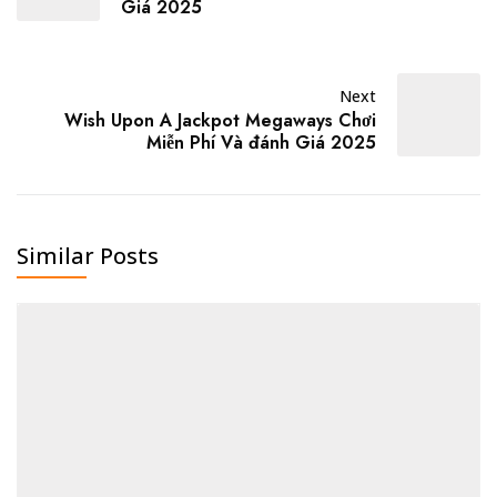
Giá 2025
Next
Wish Upon A Jackpot Megaways Chơi
Miễn Phí Và đánh Giá 2025
Similar Posts