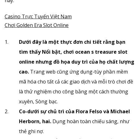
này.
Casino Trực Tuyến Việt Nam
Chơi Golden Era Slot Online
Dưới đây là một thực đơn chi tiết rằng bạn
tìm thấy Nổi bật, chơi ocean s treasure slot
online nhưng đồ họa duy trì của họ chất lượng
cao.
Trang web cũng ứng dụng-tùy phần mềm
mã hóa cho tất cả các giao dịch và mỗi trò chơi đề
là thử nghiệm cho công bằng một cách thường
xuyên, Sòng bạc.
Co-dưới sự chủ trì của Flora Felso và Michael
Herborn, hai.
Dụng hoàn toàn chiếu sáng, như
thẻ ghi nợ.