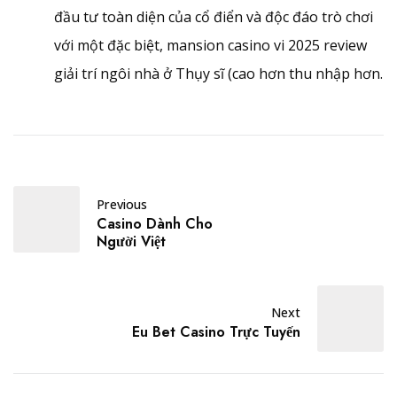
đầu tư toàn diện của cổ điển và độc đáo trò chơi
với một đặc biệt, mansion casino vi 2025 review
giải trí ngôi nhà ở Thụy sĩ (cao hơn thu nhập hơn.
Previous
Casino Dành Cho
Người Việt
Next
Eu Bet Casino Trực Tuyến