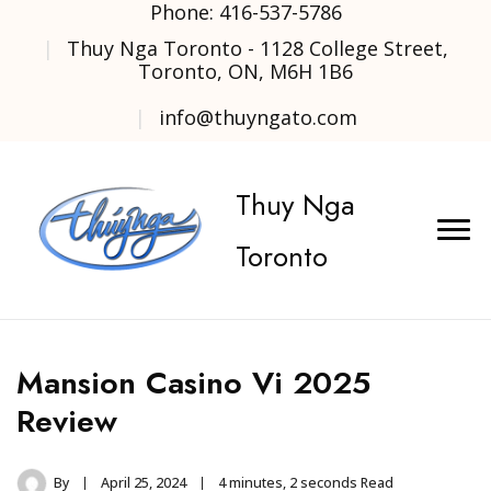
Phone: 416-537-5786
Thuy Nga Toronto - 1128 College Street,
Toronto, ON, M6H 1B6
info@thuyngato.com
Thuy Nga
Toronto
Mansion Casino Vi 2025
Review
By
April 25, 2024
4 minutes, 2 seconds Read