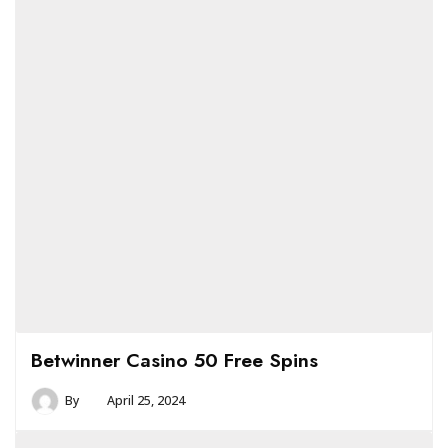
Betwinner Casino 50 Free Spins
By
April 25, 2024