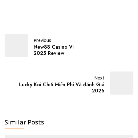
Previous
New88 Casino Vi
2025 Review
Next
Lucky Koi Chơi Miễn Phí Và đánh Giá
2025
Similar Posts