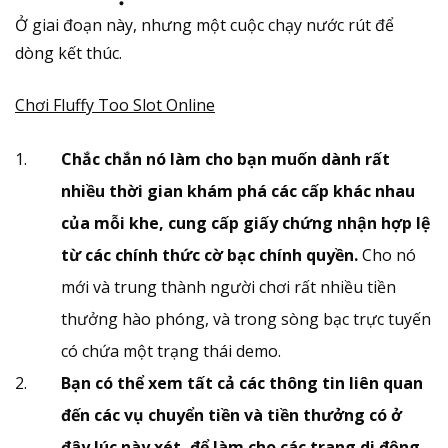
Ở giai đoạn này, nhưng một cuộc chạy nước rút để
dòng kết thúc.
Chơi Fluffy Too Slot Online
Chắc chắn nó làm cho bạn muốn dành rất
nhiều thời gian khám phá các cấp khác nhau
của mỗi khe, cung cấp giấy chứng nhận hợp lệ
từ các chính thức cờ bạc chính quyền.
Cho nó
mới và trung thành người chơi rất nhiều tiền
thưởng hào phóng, và trong sòng bạc trực tuyến
có chứa một trạng thái demo.
Bạn có thể xem tất cả các thông tin liên quan
đến các vụ chuyển tiền và tiền thưởng có ở
đây lúc này xét, để làm cho các trang di động