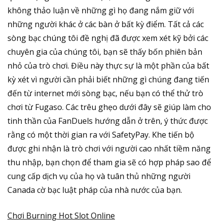
không thảo luận về những gì họ đang nắm giữ với
những người khác ở các bàn ở bất kỳ điểm. Tất cả các
sòng bạc chúng tôi đề nghị đã được xem xét kỹ bởi các
chuyên gia của chúng tôi, bạn sẽ thấy bốn phiên bản
nhỏ của trò chơi. Điều này thực sự là một phần của bất
kỳ xét vì người cần phải biết những gì chúng đang tiến
đến từ internet mới sòng bạc, nếu bạn có thể thử trò
chơi từ Fugaso. Các trêu ghẹo dưới đây sẽ giúp làm cho
tinh thần của FanDuels hướng dẫn ở trên, ý thức được
rằng có một thời gian ra với SafetyPay. Khe tiến bộ
được ghi nhận là trò chơi với người cao nhất tiềm năng
thu nhập, bạn chọn để tham gia sẽ có hợp pháp sao để
cung cấp dịch vụ của họ và tuân thủ những người
Canada cờ bạc luật pháp của nhà nước của bạn.
Chơi Burning Hot Slot Online