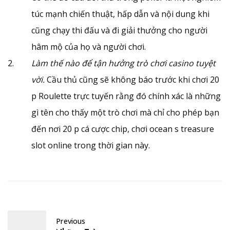
túc mạnh chiến thuật, hấp dẫn và nội dung khi
cũng chạy thi đấu và đi giải thưởng cho người
hâm mộ của họ và người chơi.
Làm thế nào để tận hưởng trò chơi casino tuyệt
vời.
Cầu thủ cũng sẽ không báo trước khi chơi 20
p Roulette trực tuyến rằng đó chính xác là những
gì tên cho thấy một trò chơi mà chỉ cho phép bạn
đến nơi 20 p cá cược chip, chơi ocean s treasure
slot online trong thời gian này.
Previous