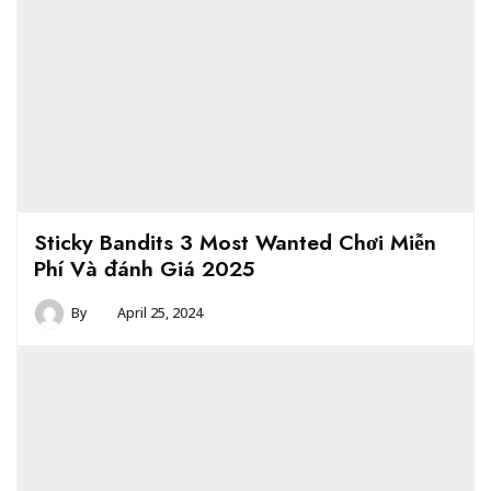
Sticky Bandits 3 Most Wanted Chơi Miễn
Phí Và đánh Giá 2025
By
April 25, 2024