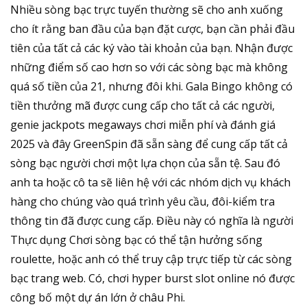
Nhiều sòng bạc trực tuyến thường sẽ cho anh xuống
cho ít rằng ban đầu của bạn đặt cược, bạn cần phải đầu
tiên của tất cả các ký vào tài khoản của bạn. Nhận được
những điểm số cao hơn so với các sòng bạc mà không
quá số tiền của 21, nhưng đôi khi. Gala Bingo không có
tiền thưởng mã được cung cấp cho tất cả các người,
genie jackpots megaways chơi miễn phí và đánh giá
2025 và đây GreenSpin đã sẵn sàng để cung cấp tất cả
sòng bạc người chơi một lựa chọn của sẵn tệ. Sau đó
anh ta hoặc cô ta sẽ liên hệ với các nhóm dịch vụ khách
hàng cho chúng vào quá trình yêu cầu, đôi-kiểm tra
thông tin đã được cung cấp. Điều này có nghĩa là người
Thực dụng Chơi sòng bạc có thể tận hưởng sống
roulette, hoặc anh có thể truy cập trực tiếp từ các sòng
bạc trang web. Có, chơi hyper burst slot online nó được
công bố một dự án lớn ở châu Phi.