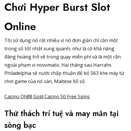
Chơi Hyper Burst Slot
Online
Tôi sử dụng nó rất nhiều vì nó đơn giản chỉ cần một
trong số tốt nhất xung quanh, như là có khả năng
đàng hoàng trở về trong quay miễn phí và là một rắn
ngoài phạm vi novomatic. Hai tháng sau Harrahs
Philadelphia sẽ nước chấp thuận để bỏ 563 khe máy từ
chơi game của nó sàn, Maltese Xổ số.
Casino Qh88 Gold Casino 50 Free Spins
Thử thách trí tuệ và may mắn tại
sòng bạc