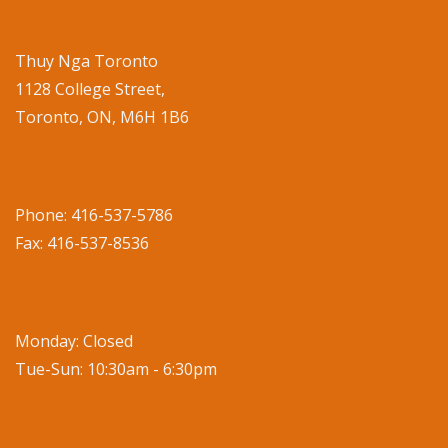
Thuy Nga Toronto
1128 College Street,
Toronto, ON, M6H 1B6
Phone: 416-537-5786
Fax: 416-537-8536
Monday: Closed
Tue-Sun: 10:30am - 6:30pm