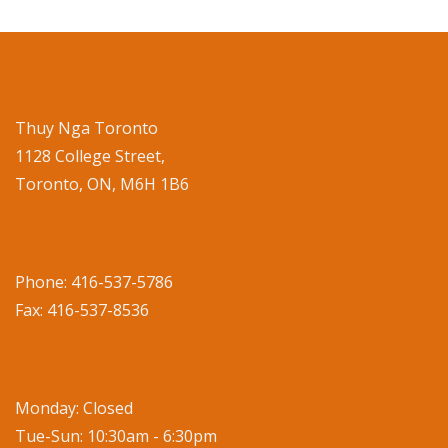
Thuy Nga Toronto
1128 College Street,
Toronto, ON, M6H 1B6
Phone: 416-537-5786
Fax: 416-537-8536
Monday: Closed
Tue-Sun: 10:30am - 6:30pm