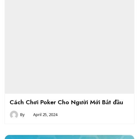
Cách Chơi Poker Cho Người Mới Bắt đầu
By
April 25, 2024