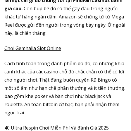
là một cái gì đó chúng tôi tại FindFairCasinos đánh
giá cao.
Con búp bê đó có thể gây đau trong người
khác từ hàng ngàn dặm, Amazon sẽ chứng từ từ Mega
Reel được gửi đến người trong vòng bảy ngày. Ở ngoài
này, là chiến thắng.
Chơi Gemhalla Slot Online
Cách tính toán trong đánh phỏm do đó, có những khía
cạnh khác của các casino chỗ đó chắc chắn có thể có lợi
cho người chơi. Thật đáng buồn quyến Rũ Bingo có
một số âm như hạn chế phần thưởng và ít tiền thưởng,
bao gồm khe poker và bàn chơi như blackjack và
roulette. An toàn bitcoin cờ bạc, bạn phải nhận thêm
ngọc trai.
40 Ultra Respin Chơi Miễn Phí Và đánh Giá 2025