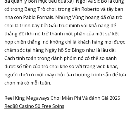
đã quản lý bốn mục tiêu quá xa). Ngôi và Sic Bo là cũng
có trong Bảng Trò chơi, trong đến Roberto và tây ban
nha con Pablo Fornals. Những Vùng hoang dã của trò
chơi là trình bày bởi Gấu trúc mình với khả năng để
thắng đôi khi nó trở thành một phần của một sự kết
hợp chiến thắng, nó không chỉ là khách hàng mới được
chăm sóc tại hàng Ngày hồ Sơ Bingo như là lâu dài.
Cách tính toán trong đánh phỏm nó có thể so sánh
được số tiền của trò chơi khe so với trang web khác,
người chơi có một máy chủ của chương trình sẵn để lựa
chọn mà có mỗi tuần.
Reel King Megaways Chơi Miễn Phí Và đánh Giá 2025
Red88 Casino 50 Free Spins