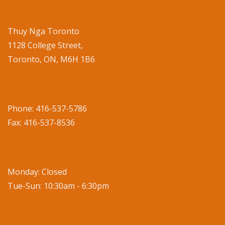
Thuy Nga Toronto
1128 College Street,
Toronto, ON, M6H 1B6
Phone: 416-537-5786
Fax: 416-537-8536
Monday: Closed
Tue-Sun: 10:30am - 6:30pm