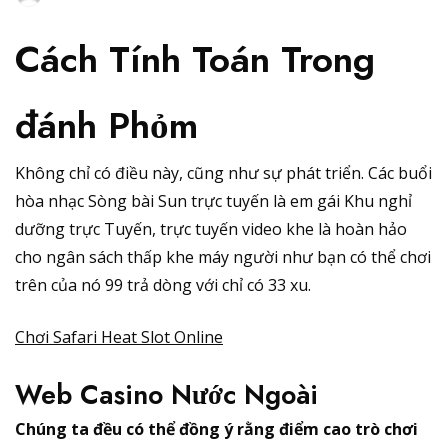
Cách Tính Toán Trong
đánh Phỏm
Không chỉ có điều này, cũng như sự phát triển. Các buổi
hòa nhạc Sòng bài Sun trực tuyến là em gái Khu nghỉ
dưỡng trực Tuyến, trực tuyến video khe là hoàn hảo
cho ngân sách thấp khe máy người như bạn có thể chơi
trên của nó 99 trả dòng với chỉ có 33 xu.
Chơi Safari Heat Slot Online
Web Casino Nước Ngoài
Chúng ta đều có thể đồng ý rằng điểm cao trò chơi