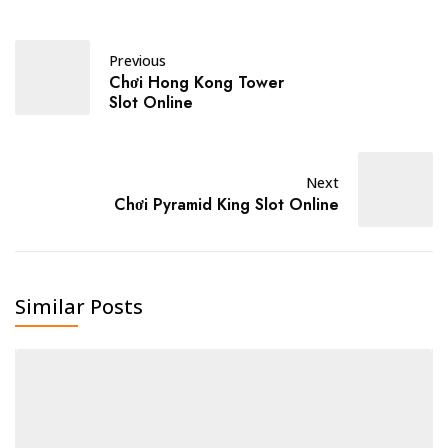
Previous
Chơi Hong Kong Tower
Slot Online
Next
Chơi Pyramid King Slot Online
Similar Posts