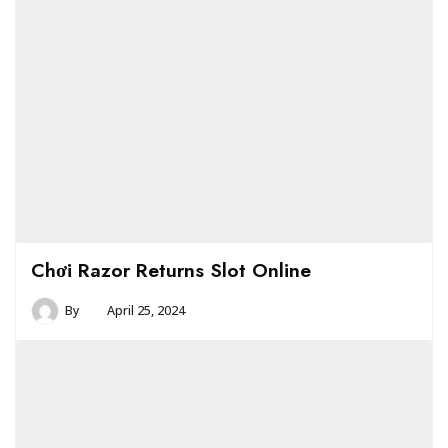
Chơi Razor Returns Slot Online
By
April 25, 2024